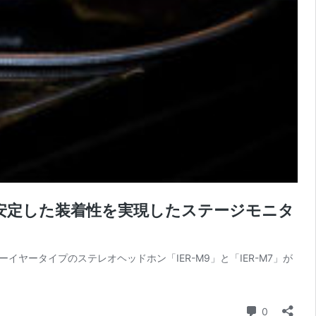
安定した装着性を実現したステージモニタ
ータイプのステレオヘッドホン「IER-M9」と「IER-M7」が
コメント
0