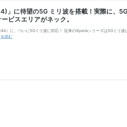
(XQ-GE44)」に待望の5G ミリ波を搭載！実際
サービスエリアがネック。
I（XQ-GE44）に、ついに5Gミリ波に対応！ 従来のXperiaシリーズは
SIM
きを読む
フ
リ
ー
モ
デ
ル
「Xperia
1
VIII
(XQ-
GE44)」
に
待
望
の