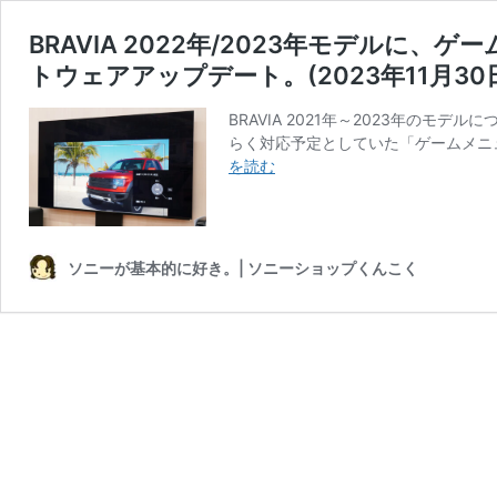
BRAVIA 2022年/2023年モデルに
トウェアアップデート。(2023年11月30
BRAVIA 2021年～2023年の
らく対応予定としていた「ゲームメニ
BRAVIA
を読む
2022
年/2023
年
モ
ソニーが基本的に好き。| ソニーショップくんこく
デ
ル
に、
ゲ
ー
ム
メ
ニ
ュ
ー