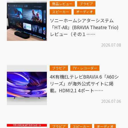
商品レビュー
ブラビア
スピーカー
オーディオ
ソニーホームシアターシステム
「HT-A8」(BRAVIA Theatre Trio)
レビュー（その１……
2026.07.08
ブラビア
TV・レコーダー
4K有機ELテレビBRAVIA 6「A60シ
リーズ」が海外公式サイトに掲
載。HDMI2.1 4ポート……
2026.07.06
ブラビア
スピーカー
オーディオ