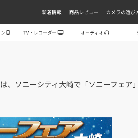
新着情報
商品レビュー
カメラの選び
ォン
TV・レコーダー
オーディオ
レコーダー・プレーヤ
トフォン
ブラビア
ウォークマン
ヘッドホン
スピーカー
P
ー
土）は、ソニーシティ大崎で「ソニーフェア