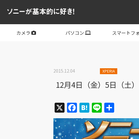
カメラ
パソコン
スマートフ
フルサイズ
APS-C
フルサイズレンズ
APS-Cレンズ
デジタル一眼カメラα
サイバーショット
ビデオカメラ
VLOGCAM
レンズ
VAIO
PC他
その他スマー
XPERIA
2015.12.04
XPERIA
12月4日（金）5日（
X
Facebook
Hatena
Line
共
有