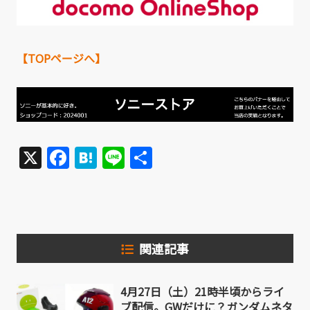
【TOPページへ】
X
Facebook
Hatena
Line
共
有
関連記事
4月27日（土）21時半頃からライ
ブ配信。GWだけに？ガンダムネタ