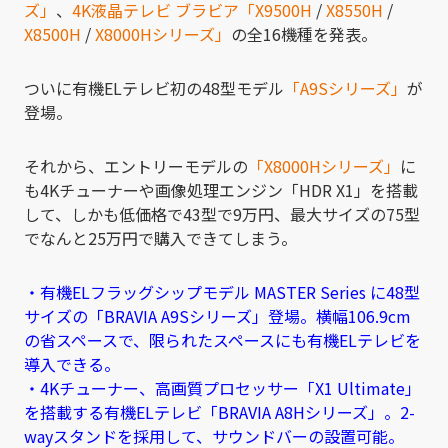
ズ」
、
4K液晶テレビ ブラビア「X9500H
/
X8550H
/
X8500H
/
X8000Hシリーズ」
の全16機種を発表。
ついに有機ELテレビ初の48型モデル
「A9Sシリーズ」
が
登場。
それから、エントリーモデルの
「X8000Hシリーズ」
に
も4Kチューナーや画像処理エンジン「HDR X1」を搭載
して、しかも低価格で43型で9万円、最大サイズの75型
でなんと25万円で購入できてしまう。
・有機ELフラッグシップモデル MASTER Series に48型
サイズの「BRAVIA A9Sシリーズ」登場。横幅106.9cm
の省スペースで、限られたスペースにも有機ELテレビを
導入できる。
・4Kチューナー、高画質プロセッサー「X1 Ultimate」
を搭載する有機ELテレビ「BRAVIA A8Hシリーズ」。2-
wayスタンドを採用して、サウンドバーの設置可能。