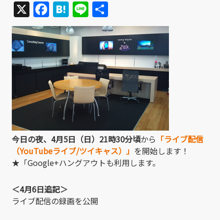
X
Facebook
Hatena
Line
共
有
今日の夜、4月5日（日）21時30分頃
から
「ライブ配信
（YouTubeライブ/ツイキャス）」
を開始します！
★「Google+ハングアウトも利用します。
＜4
月6
日追記＞
ライブ配信の録画を公開