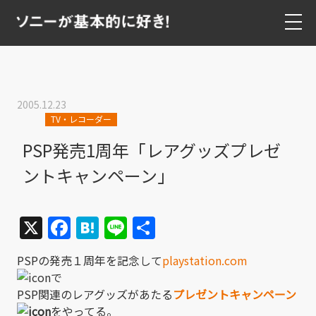
2005.12.23
TV・レコーダー
PSP発売1周年「レアグッズプレゼ
ントキャンペーン」
X
Facebook
Hatena
Line
共
有
PSPの発売１周年を記念して
playstation.com
で
PSP関連のレアグッズがあたる
プレゼントキャンペーン
をやってる。