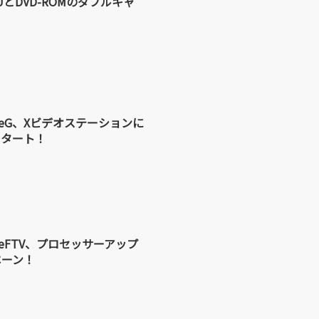
CPUとDVD-ROMのダブルキャ
、typeG、Xビデオステーションに
スタート！
typeFTV、プロセッサーアップ
ペーン！