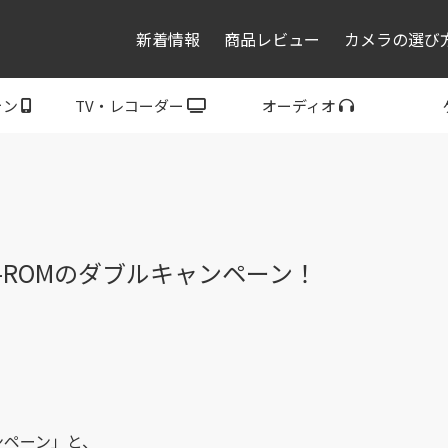
新着情報
商品レビュー
カメラの選び
ォン
TV・レコーダー
オーディオ
レコーダー・プレーヤ
トフォン
ブラビア
ウォークマン
ヘッドホン
スピーカー
P
ー
DVD-ROMのダブルキャンペーン！
ンペーン」と、