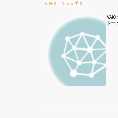
VAI
レー