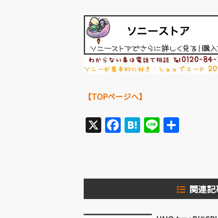
【TOPページへ】
X
Facebook
Hatena
Line
共
有
関連記