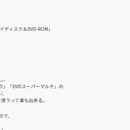
ディスク＆DVD-ROM」
し、
ク」「DVDスーパーマルチ」の
に
側を使うって事も出来る。
ので、
い。