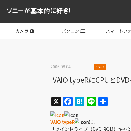
カメラ
パソコン
スマートフ
フルサイズ
APS-C
フルサイズレンズ
APS-Cレンズ
デジタル一眼カメラα
サイバーショット
ビデオカメラ
VLOGCAM
レンズ
VAIO
PC他
その他スマー
XPERIA
2006.08.04
VAIO
VAIO typeRにCPUと
X
Facebook
Hatena
Line
共
有
VAIO typeR
に、
「ツインドライブ（DVD-ROM）キャ