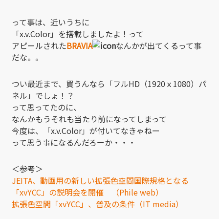
って事は、近いうちに
「x.v.Color」を搭載しましたよ！って
アピールされた
BRAVIA
なんかが出てくるって事
だな。。
つい最近まで、買うんなら「フルHD（1920ｘ1080）パ
ネル」でしょ！？
って思ってたのに、
なんかもうそれも当たり前になってしまって
今度は、「x.v.Color」が付いてなきゃねー
って思う事になるんだろーか・・・
＜参考＞
JEITA、動画用の新しい拡張色空間国際規格となる
「xvYCC」の説明会を開催 （Phile web）
拡張色空間「xvYCC」、普及の条件（IT media）