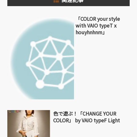
「COLOR your style
with VAIO typeT x
houyhnhnm」
色で遊ぶ！「CHANGE YOUR
COLOR」 by VAIO typeF Light