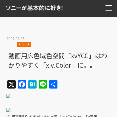
2007.01.05
XPERIA
動画用広色域色空間「xvYCC」はわ
かりやすく「x.v.Color」に。。
X
Facebook
Hatena
Line
共
有
※ 英国綴りの地域では上記「x.v.Colour」を使用