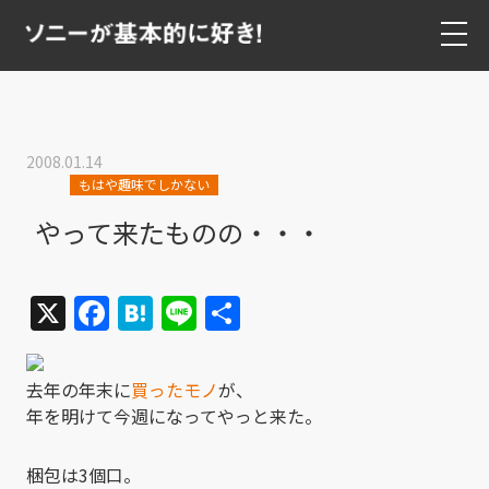
2008.01.14
もはや趣味でしかない
やって来たものの・・・
X
Facebook
Hatena
Line
共
有
去年の年末に
買ったモノ
が、
年を明けて今週になってやっと来た。
梱包は3個口。