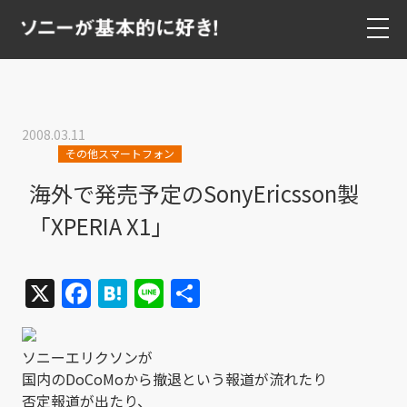
2008.03.11
その他スマートフォン
海外で発売予定のSonyEricsson製
「XPERIA X1」
X
Facebook
Hatena
Line
共
有
ソニーエリクソンが
国内のDoCoMoから撤退という報道が流れたり
否定報道が出たり、