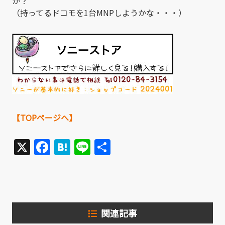
か？
（持ってるドコモを1台MNPしようかな・・・）
【TOPページへ】
X
Facebook
Hatena
Line
共
有
関連記事