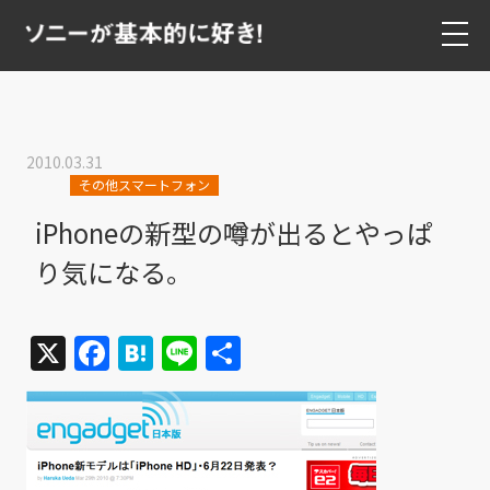
2010.03.31
その他スマートフォン
iPhoneの新型の噂が出るとやっぱ
り気になる。
X
Facebook
Hatena
Line
共
有