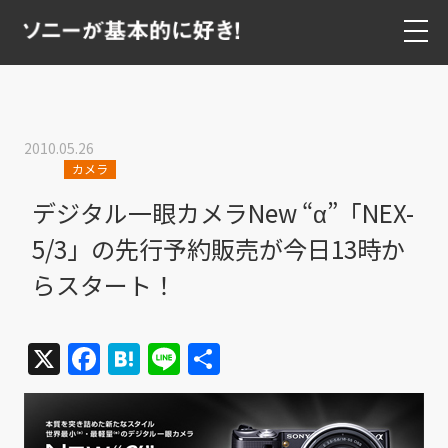
2010.05.26
カメラ
デジタル一眼カメラNew “α”「NEX-
5/3」の先行予約販売が今日13時か
らスタート！
X
Facebook
Hatena
Line
共
有