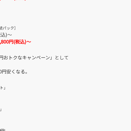
接続パック］
税込)～
,800円(税込)～
000円おトクなキャンペーン」として
00円安くなる。
ット」
ト」
0円!