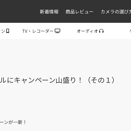
新着情報
商品レビュー
カメラの選び
ォン
TV・レコーダー
オーディオ
レコーダー・プレーヤ
トフォン
ブラビア
ウォークマン
ヘッドホン
スピーカー
P
ー
モデルにキャンペーン山盛り！（その１）
ペーンが一新！