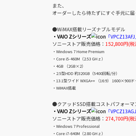
また、
オーダーしたら待たずにすぐ手元に届
●WiMAX搭載リーズナブルモデル
・VAIO Zシリーズ
「VPCZ13AF
ソニーストア販売価格：
152,800円(税
・Windows 7 Home Premium
・Core i5-460M（2.53 GHｚ）
・4GB （2GB×2）
・2.5型HDD 約320GB（5400回転/分）
・13.1型ワイド WXGA++ （16:9） 1600×900
・WiMAX搭載
●クアッドSSD搭載コストパフォーマ
・VAIO Zシリーズ
「VPCZ13AG
ソニーストア販売価格：
274,700円(税
・Windows 7 Professional
・Core i7-640M（2.80 GHｚ）