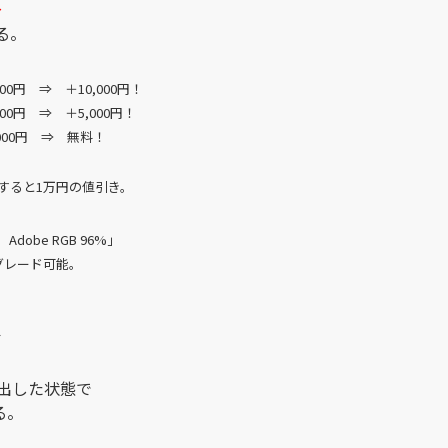
～
る。
,000円 ⇒ ＋10,000円！
,000円 ⇒ ＋5,000円！
0,000円 ⇒ 無料！
選択すると1万円の値引き。
）Adobe RGB 96%」
プグレード可能。
イ
き出した状態で
る。