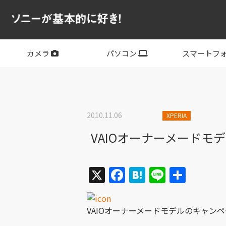
カメラ
パソコン
スマートフ
フルサイズ
APS-C
フルサイズレンズ
APS-Cレンズ
デジタル一眼カメラα
サイバーショット
ビデオカメラ
VLOGCAM
レンズ
VAIO
PC他
その他スマー
XPERIA
2010.11.06
XPERIA
VAIOオーナーメード
X
Facebook
Hatena
Line
共
有
VAIOオーナーメードモデルのキャン