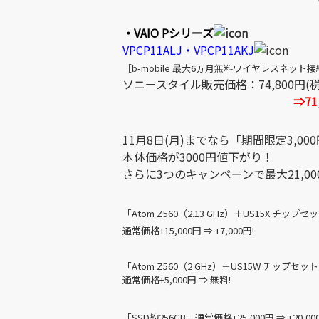
・VAIO Pシリーズ
VPCP11ALJ・VPCP11AKJ
［b-mobile 最大6ヵ月無料ワイヤレスネット
ソニースタイル販売価格：74,800円(
⇒71
11月8日(月)までなら「期間限定3,
本体価格が3000円値下がり！
さらに3つのキャンペーンで最大21,0
「Atom Z560（2.13 GHz）＋US15X チップセ
通常価格+15,000円 ⇒ +7,000円!
「Atom Z560（2 GHz）＋US15W チップセッ
通常価格+5,000円 ⇒ 無料!
「SSD約256GB」通常価格+25,000円 ⇒ +20,00