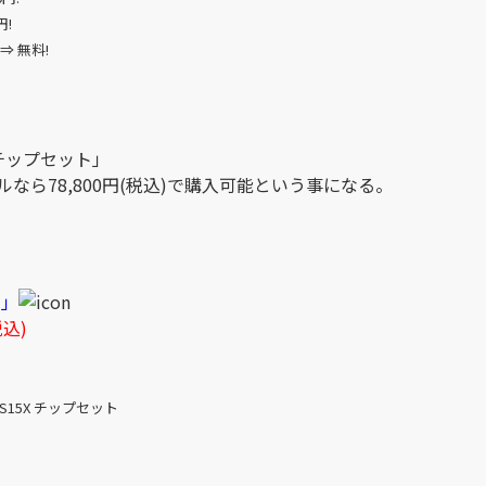
円!
⇒ 無料!
5X チップセット」
ルなら78,800円(税込)で購入可能という事になる。
J」
税込)
15X チップセット