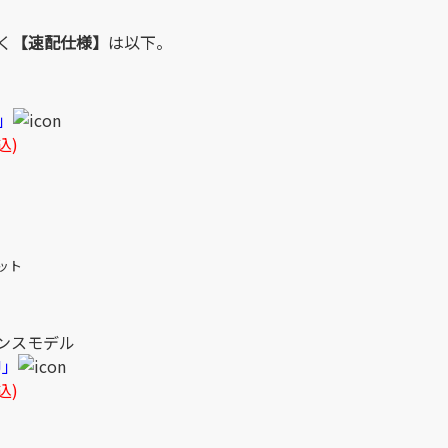
く
【速配仕様】
は以下。
J」
込)
ドット
ンスモデル
J」
込)