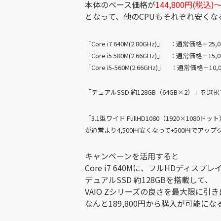
本体のベース価格が
144,800円(税込)
となって、他のCPUもそれぞれ安くな
「Core i7 640M(2.80GHz)」 ：通常価格＋25
「Core i5 580M(2.66GHz)」 ：通常価格＋15
「Core i5-560M(2.66GHz)」 ：通常価格＋1
「デュアルSSD 約128GB（64GB×2）」を
「3.1型ワイド FullHD1080（1920×1080ドット
が通常より4,500円安くなって+500円でアッ
キャンペーンを活用すると
Core i7 640Mに、フルHDディスプレ
デュアルSSD 約128GBを搭載して、
VAIO Zシリーズの良さを最大限に引
なんと189,800円から購入が可能にな