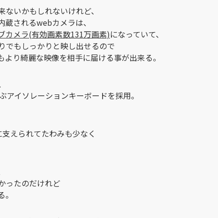
来ないかもしれないけれど、
内蔵されるwebカメラは、
ウェブカメラ(有効画素数131万画素)
になっていて、
りでもしっかりと映し出せるので
にもより綺麗な映像を相手に届ける事が出来る。
、
かぶアイソレーションキーボードを採用。
に支えられてたわみも少なく
、
かったのだけれど
る。