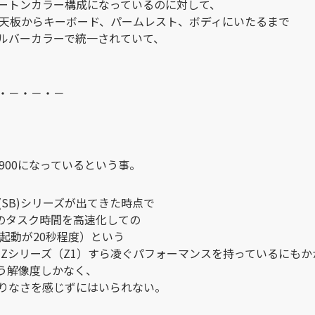
ートンカラー構成になっているのに対して、
、天板からキーボード、パームレスト、ボディにいたるまで
ルバーカラーで統一されていて、
・－・－・－
ｘ900になっているという事。
O S(SB)シリーズが出てきた時点で
起動時のタスク時間を高速化しての
の起動が20秒程度）という
O Zシリーズ（Z1）すら凌ぐパフォーマンスを持っているにも
いう解像度しかなく、
りなさを感じずにはいられない。