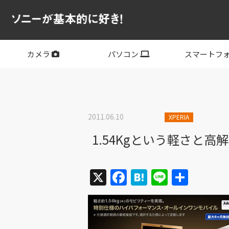
カメラ
パソコン
スマートフ
フルサイズ
APS-C
フルサイズレンズ
APS-Cレンズ
デジタル一眼カメラα
サイバーショット
ビデオカメラ
VLOGCAM
レンズ
VAIO
PC他
その他スマー
XPERIA
2011.06.10
XPERIA
1.54Kgという軽さと高
X
Facebook
Hatena
Line
共
有