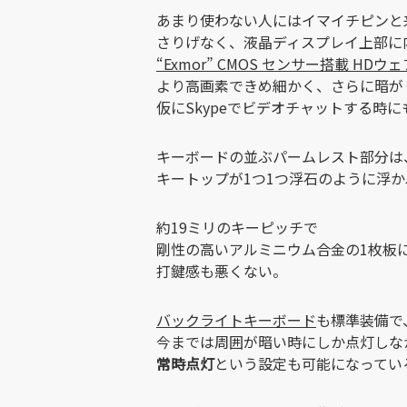
あまり使わない人にはイマイチピンと
さりげなく、液晶ディスプレイ上部に
“Exmor” CMOS センサー搭載 HD
より高画素できめ細かく、さらに暗が
仮にSkypeでビデオチャットする時
キーボードの並ぶパームレスト部分は
キートップが1つ1つ浮石のように浮
約19ミリのキーピッチで
剛性の高いアルミニウム合金の1枚板
打鍵感も悪くない。
バックライトキーボード
も標準装備で
今までは周囲が暗い時にしか点灯しな
常時点灯
という設定も可能になってい