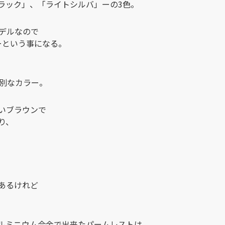
ラック」、「ライトシルバ」ーの3色。
モデルなので
ーという事になる。
特別なカラー。
いブラウンで
り、
あるけれど
ルミニウム合金で出来たパームレストは