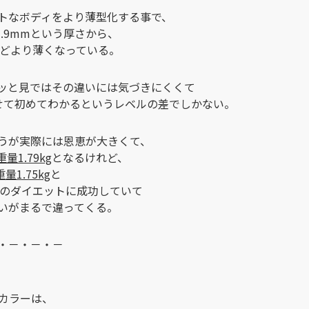
トなボディをより薄型化する事で、
.9mmという厚さから、
mほどより薄くなっている。
ッと見ではその違いには気づきにくくて
せて初めてわかるというレベルの差でしかない。
うが実際には恩恵が大きくて、
量1.79kg
となるけれど、
量1.75kg
と
ものダイエットに成功していて
いがまるで違ってくる。
・－・－・－
たカラーは、