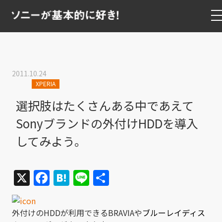
2011.10.24
XPERIA
選択肢はたくさんある中であえて
Sonyブランドの外付けHDDを導入
してみよう。
X
Facebook
Hatena
Line
共
有
外付けのHDDが利用できるBRAVIAや
ブルーレイディス