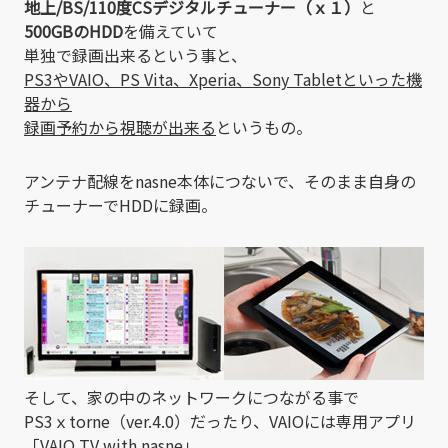
地上/BS/110度CSデジタルチューナー（ｘ１）
と
500GBのHDD
を備えていて
単独で録画出来るという事と、
PS3やVAIO、PS Vita、Xperia、Sony Tabletといった機
器から
録画予約から視聴が出来る
というもの。
アンテナ配線をnasne本体につないで、そのまま自身の
チューナーでHDDに録画。
そして、家の中のネットワークにつながる事で
PS3ｘtorne（ver.4.0）だったり、VAIOには専用アプリ
「VAIO TV with nasne」、