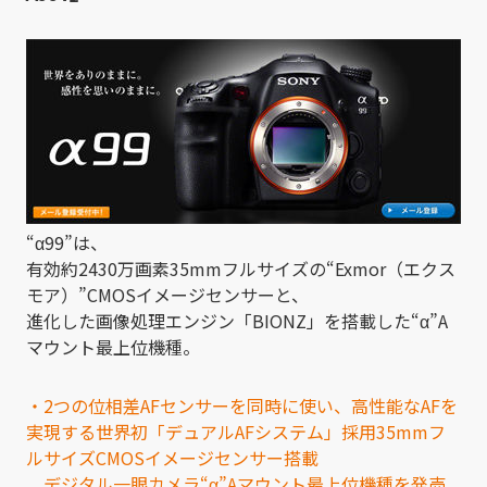
“α99”は、
有効約2430万画素35mmフルサイズの“Exmor（エクス
モア）”CMOSイメージセンサーと、
進化した画像処理エンジン「BIONZ」を搭載した“α”A
マウント最上位機種。
・2つの位相差AFセンサーを同時に使い、高性能なAFを
実現する世界初「デュアルAFシステム」採用35mmフ
ルサイズCMOSイメージセンサー搭載
デジタル一眼カメラ“α”Aマウント最上位機種を発売