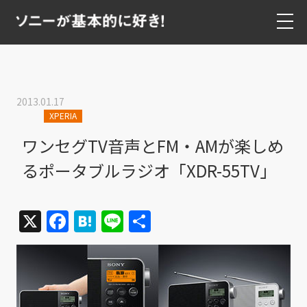
2013.01.17
XPERIA
ワンセグTV音声とFM・AMが楽しめ
るポータブルラジオ「XDR-55TV」
X
Facebook
Hatena
Line
共
有