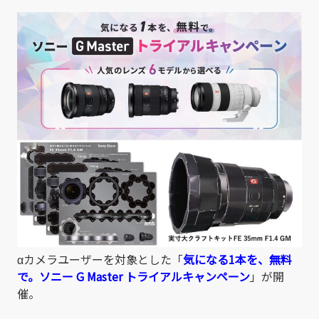
有
αカメラユーザーを対象とした「
気になる1本を、無料
で。ソニー G Master トライアルキャンペーン
」が開
催。