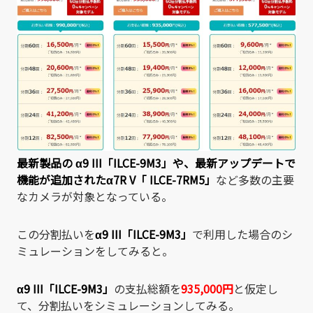
最新製品の
α9 III「ILCE-9M3」
や、最新アップデートで
機能が追加された
α7R V「 ILCE-7RM5」
など多数の主要
なカメラが対象となっている。
この分割払いを
α9 III「ILCE-9M3」
で利用した場合のシ
ミュレーションをしてみると。
α9 III「ILCE-9M3」
の支払総額を
935,000円
と仮定し
て、分割払いをシミュレーションしてみる。