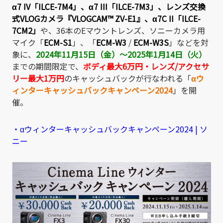
α7 IV「ILCE-7M4」
、
α7 III「ILCE-7M3」
、レンズ交換
式VLOGカメラ
『VLOGCAM
™
ZV-E1』
、
α7C II「ILCE-
7CM2」
や、36本のEマウントレンズ、ソニーカメラ用
マイク
「
ECM-S1
」、「
ECM-W3
/
ECM-W3S
」など
を対
象に、
2024年11月15日（金）～2025年1月14日（火）
までの期間限定で、
ボディ最大6万円・レンズ/アクセサ
リー最大1万円
のキャッシュバックが行なわれる「
αウ
ィンターキャッシュバックキャンペーン2024
」を開
催。
・αウィンターキャッシュバックキャンペーン2024 | ソ
ニー