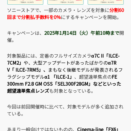
ソニーストアで、一部のカメラ・レンズを対象に
分割60
回まで分割払手数料を0%
にするキャンペーンを開始。
キャンペーンは、
2025年1月14日（火
）午前10時まで
開
催。
対象製品には、定番のフルサイズカメラ
α7C II「ILCE-
7CM2」
や、大型アップデートがあったばかりの
α7R
V「 ILCE-7RM5」
、
まもなく後継モデルが発表されるフ
ラグシップモデル
α1 「ILCE-1」
、超望遠単焦点の
FE
300mm F2.8 GM OSS「SEL300F28GM」
などといった
超望遠単焦点レンズ
も対象となっている。
今回は前回開催時に比べて、対象モデルが多く追加され
ている。
あまり一般向けではないものの、
Cinema-line「FX6」