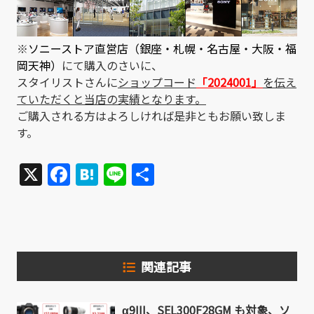
※
ソニーストア直営店（銀座・札幌・名古屋・大阪・福
岡天神）
にて購入のさいに、
スタイリストさんに
ショップコード
「2024001」
を伝え
ていただくと当店の実績となります。
ご購入される方はよろしければ是非ともお願い致しま
す。
X
Facebook
Hatena
Line
共
有
関連記事
α9III、SEL300F28GM も対象、ソ