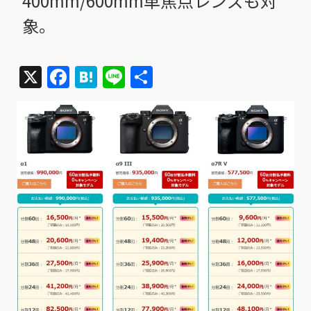
400mm/600mm単焦点レンズも対
象。
X
Facebook
Hatena
Line
共
有