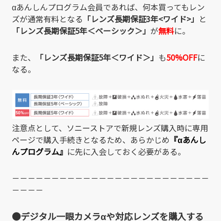
αあんしんプログラム会員であれば、何本買ってもレン
ズが通常有料となる
「レンズ長期保証3年<ワイド>」
と
「レンズ長期保証
5
年＜ベーシック＞」
が
無料
に。
また、
「レンズ長期保証
5
年＜ワイド＞」
も
50%OFF
に
なる。
注意点として、ソニーストアで新規レンズ購入時に専用
ページで購入手続きとなるため、あらかじめ
『αあんし
んプログラム』
に先に入会しておく必要がある。
－－－－－－－－－－－－－－－－－－－－－－－－－
－－－－
●デジタル一眼カメラαや対応レンズ
を購入する