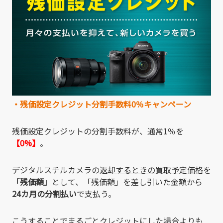
・残価設定クレジット分割手数料0％キャンペーン
残価設定クレジットの分割手数料が、通常1％を
【0%】
。
デジタルスチルカメラの
返却するときの買取予定価格
を
「残価額」
として、「残価額」を差し引いた金額から
24カ月の分割払い
で支払う。
こうすることでまるごとクレジットにした場合よりも