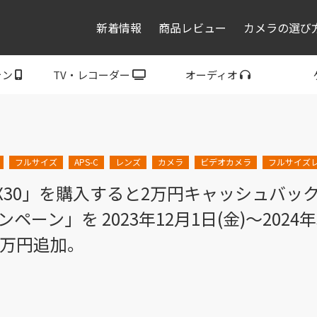
新着情報
商品レビュー
カメラの選び
ォン
TV・レコーダー
オーディオ
レコーダー・プレーヤ
トフォン
ブラビア
ウォークマン
ヘッドホン
スピーカー
P
ー
フルサイズ
APS-C
レンズ
カメラ
ビデオカメラ
フルサイズ
X3」「FX30」を購入すると2万円キャッシュ
ーン」を 2023年12月1日(金)～2024年
2万円追加。