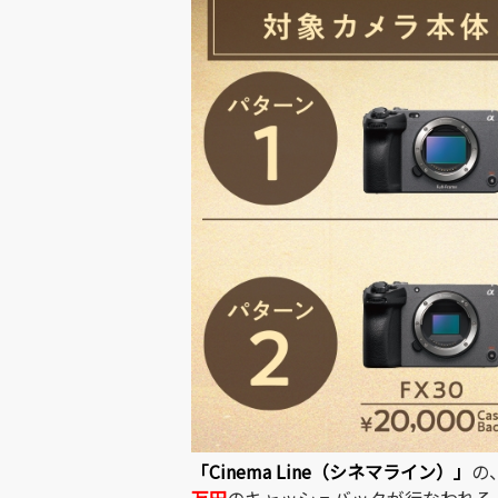
「Ci
nema Line（シネマライン）」
の
万円
のキャッシュバックが行なわれる