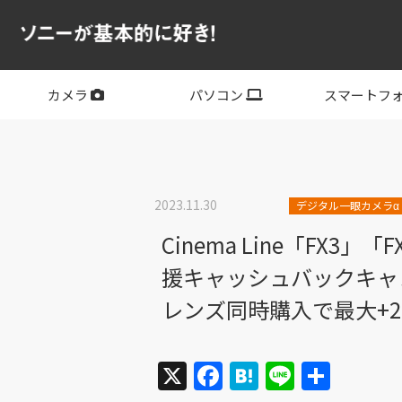
カメラ
パソコン
スマートフ
フルサイズ
APS-C
フルサイズレンズ
APS-Cレンズ
デジタル一眼カメラα
サイバーショット
ビデオカメラ
VLOGCAM
レンズ
VAIO
PC他
その他スマー
XPERIA
2023.11.30
デジタル一眼カメラα
Cinema Line「F
援キャッシュバックキャンペ
レンズ同時購入で最大+
X
Facebook
Hatena
Line
共