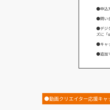
●申込
●問い
●デジタル一
ズに「
●キャ
●追加
●動画クリエイター応援キャ