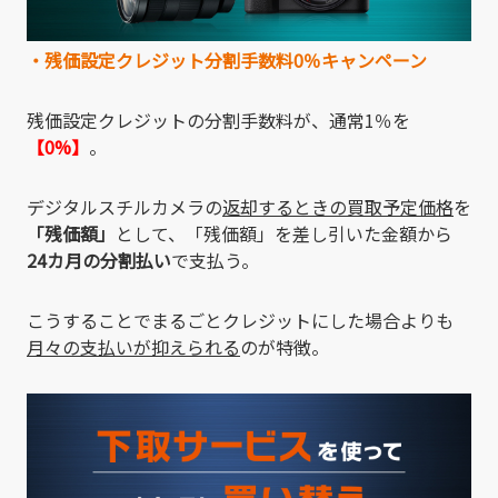
・残価設定クレジット分割手数料0％キャンペーン
残価設定クレジットの分割手数料が、通常1％を
【0%】
。
デジタルスチルカメラの
返却するときの買取予定価格
を
「残価額」
として、「残価額」を差し引いた金額から
24カ月の分割払い
で支払う。
こうすることでまるごとクレジットにした場合よりも
月々の支払いが抑えられる
のが特徴。