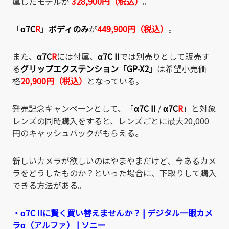
属したモデルが
328,900円（税込）
。
「
α7C
R
」
ボディのみ
が
449,900円（税込）
。
また、
α7C
R
には付属、
α7C II
では別売りとして販売す
る
グリップエクステンション「GP-X2」
は希望小売価
格
20,900円（税込）
となっている。
発売記念キャンペーンとして、「
α7C II
/
α7C
R
」と対象
レンズの同時購入をすると、レンズごとに最大20,000
円のキャッシュバックがもらえる。
新しいカメラが欲しいのはやまやまだけど、今あるカメ
ラをどうしたものか？といった場合に、下取りして購入
できる方法がある。
・α7C IIに賢く買い替えませんか？ | デジタル一眼カメ
ラα（アルファ） | ソニー