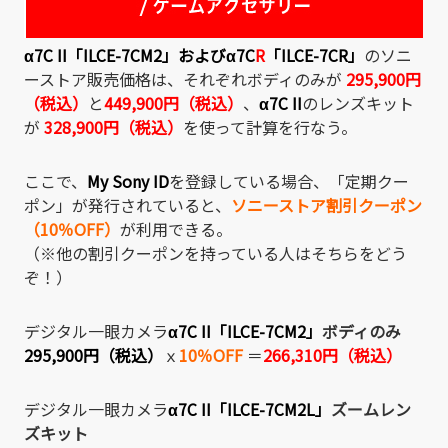
α7C II「ILCE-7CM2」
および
α7C
R
「ILCE-7CR」
のソニ
ーストア販売価格は、それぞれボディのみが
295,900円
（税込）
と
449,900円（税込）
、
α7C II
のレンズキット
が
328,900円（税込）
を使って計算を行なう。
ここで、
My Sony ID
を登録している場合、「定期クー
ポン」が発行されていると、
ソニーストア割引クーポン
（10％OFF）
が利用できる。
（※他の割引クーポンを持っている人はそちらをどう
ぞ！）
デジタル一眼カメラ
α7C II「ILCE-7CM2」
ボディのみ
295,900円（税込）
ｘ
10％OFF
＝
266,310円（税込）
デジタル一眼カメラ
α7C II「ILCE-7CM2L」
ズームレン
ズキット