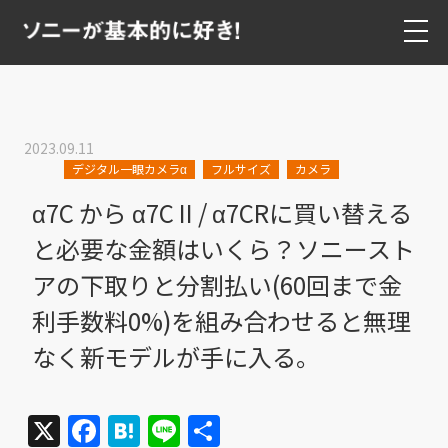
2023.09.11
デジタル一眼カメラα
フルサイズ
カメラ
α7C から α7C II / α7CRに買い替える
と必要な金額はいくら？ソニースト
アの下取りと分割払い(60回まで金
利手数料0%)を組み合わせると無理
なく新モデルが手に入る。
X
Facebook
Hatena
Line
共