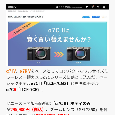
有
α7 IV
、
α7R V
をベースとしてコンパクトなフルサイズミ
ラーレス一眼カメラα7Cシリーズに落とし込んだ、ベー
シックモデル
α7C II「ILCE-7CM2」
と高画素モデル
α7C
R
「ILCE-7CR」
。
ソニーストア販売価格は
「
α7C II
」ボディのみ
が
295,900円（税込）
、ズームレンズ「
SEL2860
」を付