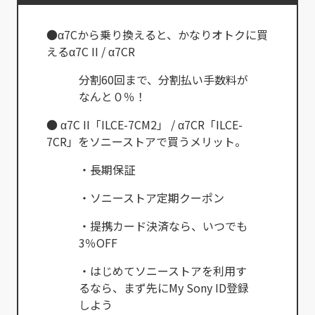
●α7Cから乗り換えると、かなりオトクに買
えるα7C II / α7CR
分割60回まで、分割払い手数料が
なんと０％！
● α7C II「ILCE-7CM2」 / α7CR「ILCE-
7CR」をソニーストアで買うメリット。
・長期保証
・ソニーストア定期クーポン
・提携カード決済なら、いつでも
3％OFF
・はじめてソニーストアを利用す
るなら、まず先にMy Sony ID登録
しよう