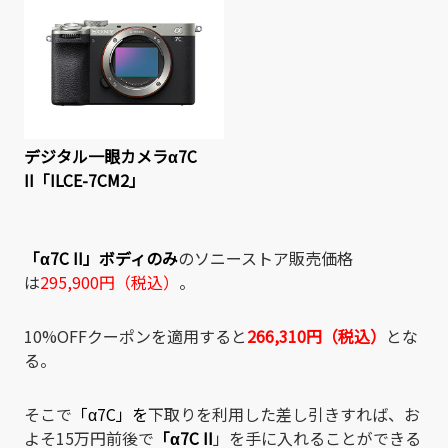
デジタル一眼カメラα7C
II「ILCE-7CM2」
「
α7C II
」ボディのみ
のソニーストア販売価格
は
295,900円（税込）
。
10%OFFクーポンを適用すると
266,310円（税込）
とな
る。
そこで
「
α7C
」を
下取りを利用した差し引きすれば、お
よそ15万円前後で
「
α7C II
」を手に入れることができる