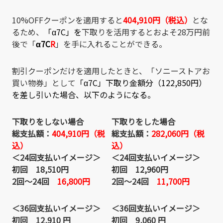
10%OFFクーポンを適用すると
404,910円（税込）
とな
るため、
「
α7C
」を
下取りを活用するとおよそ28万円前
後で「
α7C
R
」を手に入れることができる。
割引クーポンだけを適用したときと、「ソニーストアお
買い物券」として
「
α7C
」下取り金額分（122,850円）
を差し引いた場合、以下のようになる。
下取りをしない場合
下取りをした場合
総支払額：
404,910円（税
総支払額：
282,060円（税
込）
込）
＜24回支払いイメージ＞
＜24回支払いイメージ＞
初回 18
,510円
初回 12
,960円
2回～24回
16,800円
2回～24回
11,700円
＜36回支払いイメージ＞
＜36回支払いイメージ＞
初回 12,910 円
初回 9,060 円