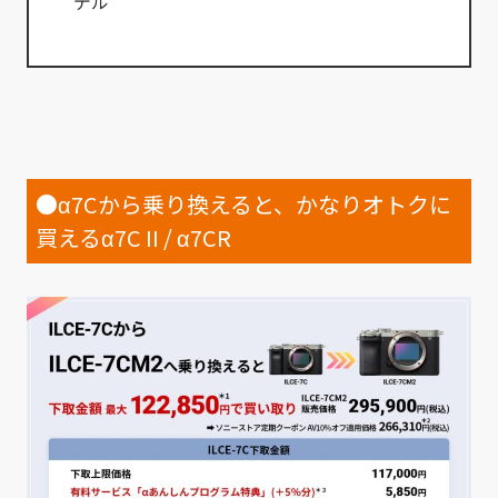
デル
●α7Cから乗り換えると、かなりオトクに
買えるα7C II / α7CR