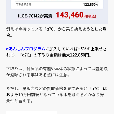
例えば今持っている
「
α7C
」から乗り換えようとした場
合。
αあんしんプログラム
に加入していれば+5%の上乗せさ
れて、「
α7C
」の下取り金額は
最大122,850円
。
下取りは、付属品の有無や本体の状態によっては査定額
が減額される事はある点には注意。
ただし、量販店などの買取価格を見てみると
「
α7C
」は
およそ
10万円前後となっている事を考えるとかなり好
条件と言える。