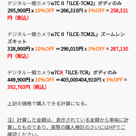
デジタル一眼カメラ
α7C II「ILCE-7CM2」
ボディのみ
295,900円ｘ
10％OFF
＝266,310
円 x
3％OFF
=
258,321
円（税込）
デジタル一眼カメラ
α7C II「ILCE-7CM2L」
ズームレン
ズキット
328,900円ｘ
10％OFF
＝
296,010円
x
3％OFF
=
287,130
円（税込）
デジタル一眼カメラ
α7C
R
「ILCE-7CR」
ボディのみ
449,900円ｘ
10％OFF
＝405,000404,910
円 x
3％OFF
=
392,763円（税込）
上記の価格で購入できる計算になる。
注）計算した金額は、表示されている金額から単純に計
算したものであり、実際の購入検討のさいにはHPでご
確認ください。