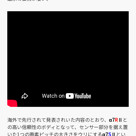
海外で先行されて発表されいた内容のとおり、
α7
R
Ⅱ
と
の高い信頼性のボディとなって、センサー部分を据え置
いた1つの画素ピッチの大きさをウリにする
α7
S
Ⅱ
とい