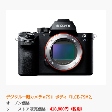
デジタル一眼カメラ α7SⅡ ボディ「
ILCE-7SM2
」
オープン価格
ソニーストア販売価格：
418,880円（税別）