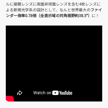
ルに接眼レンズに両面非球面レンズを含む4枚レンズに
よる新規光学系の設計として、なんと世界最大の
ファイ
ンダー倍率0.78倍（全表示域の対角視野約38.5°）
に！