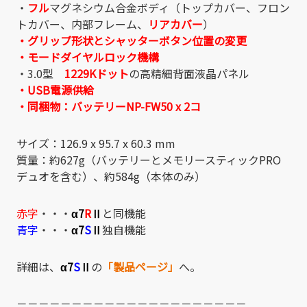
・
フル
マグネシウム合金ボディ（トップカバー、フロン
トカバー、内部フレーム、
リアカバー
）
・グリップ形状とシャッターボタン位置の変更
・モードダイヤルロック機構
・3.0型
1229Kドット
の高精細背面液晶パネル
・USB電源供給
・同梱物：バッテリーNP-FW50 x 2コ
サイズ：126.9 x 95.7 x 60.3 mm
質量：約627g（バッテリーとメモリースティックPRO
デュオを含む）、約584g（本体のみ）
赤字
・・・
α7
R
Ⅱ
と同機能
青字
・・・
α7
S
Ⅱ
独自機能
詳細は、
α7
S
Ⅱ
の
「製品ページ」
へ。
－－－－－－－－－－－－－－－－－－－－－