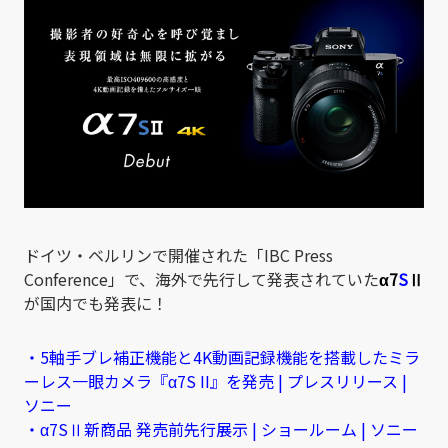
ドイツ・ベルリンで開催された「IBC Press
Conference」で、海外で先行して発表されていた
α7
S
Ⅱ
が国内でも発表に！
・5軸手ブレ補正機能と4K動画記録機能を搭載したミラ
ーレス一眼カメラ『α7S II』を発売 | プレスリリース |
ソニー
・α7SⅡ新商品 発売前先行展示 | ショールーム | ソニー