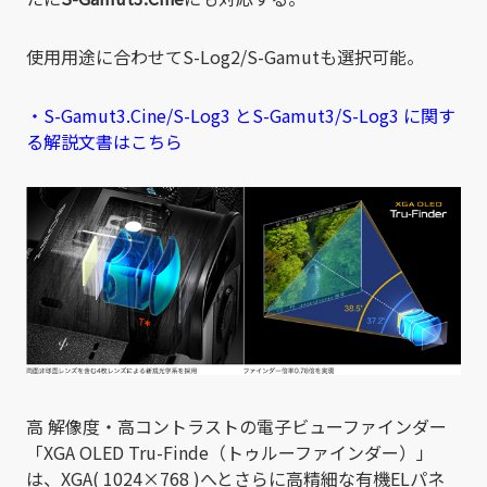
使用用途に合わせてS-Log2/S-Gamutも選択可能。
・S-Gamut3.Cine/S-Log3 とS-Gamut3/S-Log3 に関す
る解説文書はこちら
高 解像度・高コントラストの電子ビューファインダー
「XGA OLED Tru-Finde（トゥルーファインダー）」
は、XGA( 1024×768 )へとさらに高精細な有機ELパネ