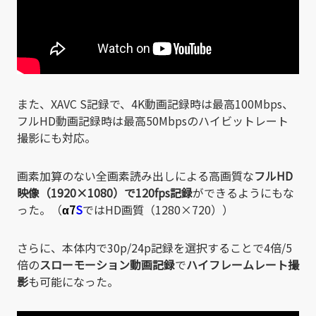
また、XAVC S記録で、4K動画記録時は最高100Mbps、
フルHD動画記録時は最高50Mbpsのハイビットレート
撮影にも対応。
画素加算のない全画素読み出しによる高画質な
フルHD
映像（1920×1080）で120fps記録
ができるようにもな
った。（
α7
S
ではHD画質（1280×720））
さらに、本体内で30p/24p記録を選択することで4倍/5
倍の
スローモーション動画記録
で
ハイフレームレート撮
影
も可能になった。