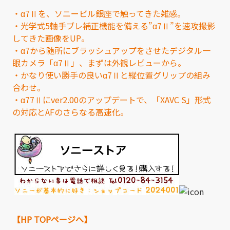
・α7Ⅱを、ソニービル銀座で触ってきた雑感。
・光学式5軸手ブレ補正機能を備える”α7Ⅱ”を速攻撮影
してきた画像をUP。
・α7から随所にブラッシュアップをさせたデジタル一
眼カメラ「α7Ⅱ」、まずは外観レビューから。
・かなり使い勝手の良いα7Ⅱと縦位置グリップの組み
合わせ。
・α77Ⅱにver2.00のアップデートで、「XAVC S」形式
の対応とAFのさらなる高速化。
【HP TOPページへ】