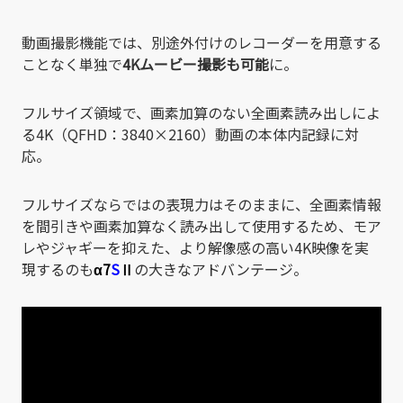
動画撮影機能では、別途外付けのレコーダーを用意する
ことなく単独で
4Kムービー撮影も可能
に。
フルサイズ領域で、画素加算のない全画素読み出しによ
る4K（QFHD：3840×2160）動画の本体内記録に対
応。
フルサイズならではの表現力はそのままに、全画素情報
を間引きや画素加算なく読み出して使用するため、モア
レやジャギーを抑えた、より解像感の高い4K映像を実
現するのも
α7
S
Ⅱ
の大きなアドバンテージ。