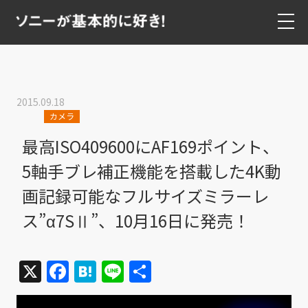
2015.09.18
カメラ
最高ISO409600にAF169ポイント、
5軸手ブレ補正機能を搭載した4K動
画記録可能なフルサイズミラーレ
ス”α7SⅡ”、10月16日に発売！
X
Facebook
Hatena
Line
共
有