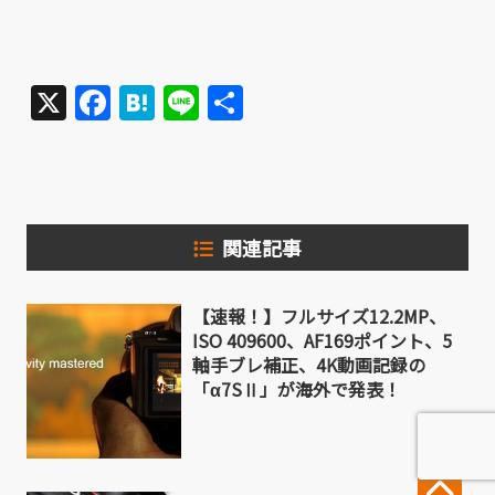
X
Facebook
Hatena
Line
共
有
関連記事
【速報！】フルサイズ12.2MP、
ISO 409600、AF169ポイント、5
軸手ブレ補正、4K動画記録の
「α7SⅡ」が海外で発表！