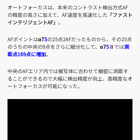
オートフォーカスは、本来のコントラスト検出方式AF
の精度の高さに加えて、AF速度を高速化した
「ファスト
インテリジェントAF」
。
AFポイントは
α7
S
の25点2AFだったものから、その25点
のうちの中央の9点をさらに細分化して、
α7
S
Ⅱ
では
測
距点169点に増加
。
中央のAFエリア内では被写体に合わせて緻密に測距す
ることができるので大幅に検出精度が向上、高精度なオ
ートフォーカスが可能になった。