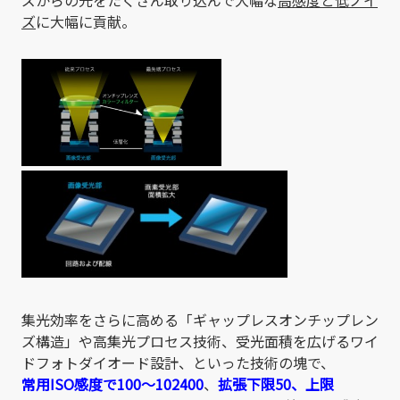
ズからの光をたくさん取り込んで大幅な
高感度と低ノイ
ズ
に大幅に貢献。
集光効率をさらに高める「ギャップレスオンチップレン
ズ構造」や高集光プロセス技術、受光面積を広げるワイ
ドフォトダイオード設計、といった技術の塊で、
常用ISO感度で100～102400
、
拡張下限50、上限