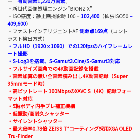
ー
有効画素1,220万画素
。
・新世代画像処理エンジン”BIONZ X”
・ISO感度：静止画撮影時 100 –
102,400
（拡張ISO50
–
409,600
）
・ファストインテリジェントAF
測距点169点
（コント
ラスト検出方式）
・フルHD（1920ｘ1080）での120fpsのハイフレームレ
ート撮影
・S-Log3を搭載、S-Gamut3.Cine/S-Gamut3対応
・フルサイズ画角での4K動画記録を搭載
・画素加算の無い全画素読み出し4K動画記録（Super
35mmモード時）
・高ビットレート 100MbpsのXAVC S（4K）記録フォー
マット対応
・5軸ボディ内手ブレ補正機構
・低振動/高耐久シャッター
・サイレントシャッター
・最大倍率0.78倍 ZEISS T*コーティング採用XGA OLED
Tru-Finder