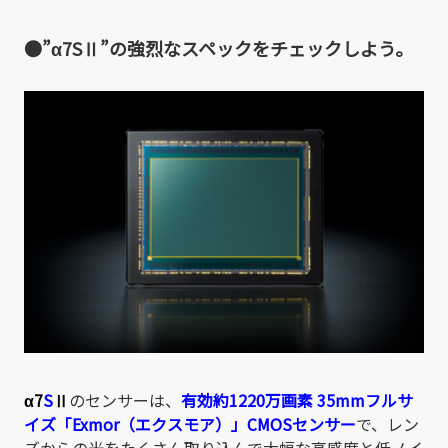
●”α7SⅡ”の強烈なスペックをチェックしよう。
α7
S
Ⅱ
のセンサーは、
有効約1220万画素
35mmフルサ
イズ「Exmor（エクスモア）」CMOSセンサー
で、レン