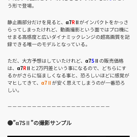
う形で登場。
静止画部分だけを見ると、
α7
R
Ⅱ
がインパクトをかっさ
らってしまったけれど、動画撮影という面ではプロ機に
せまる高感度と広いダイナミックレンジの超高画質を記
録できる唯一のモデルとなっている。
ただ、大方予想はしていたけれど、
α7
S
Ⅱ
の販売価格
は、
α7
R
Ⅱ
と2万円差という事になるので、どちらにす
るかがさらに悩ましくなる事と、恐ろしいほどに感覚が
マヒしてきて、
α7
Ⅱ
が安く思えてしまうのが一番恐ろ
しい。
－－－－－－－－－－－－－－－－－－－－－
●”α7SⅡ”の撮影サンプル