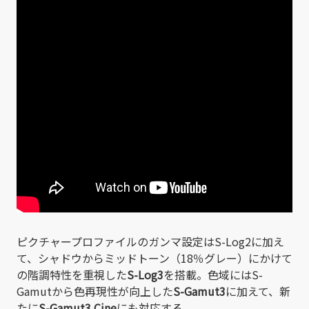
ピクチャープロファイルのガンマ設定はS-Log2に加え
て、シャドウからミッドトーン（18％グレー）にかけて
の階調特性を重視した
S-Log3
を搭載。色域にはS-
Gamutから色再現性が向上した
S-Gamut3
に加えて、新
たに
S-Gamut3.Cine
にも対応する。