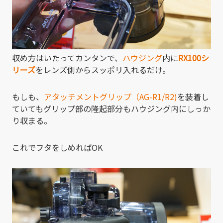
収め方はいたってカンタンで、
ハウジング
内に
RX100シ
リーズ
をレンズ側からスッポリ入れるだけ。
もしも、
アタッチメントグリップ（AG-R1/R2)
を装着し
ていてもグリップ部の隆起部分もハウジング内にしっか
り収まる。
これでフタをしめればOK