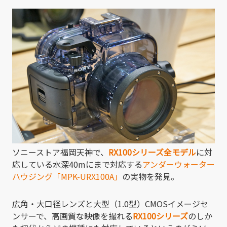
有
ソニーストア福岡天神で、
RX100シリーズ全モデル
に対
応している水深40mにまで対応する
アンダーウォーター
ハウジング「MPK-URX100A」
の実物を発見。
広角・大口径レンズと大型（1.0型）CMOSイメージセ
ンサーで、高画質な映像を撮れる
RX100シリーズ
のしか