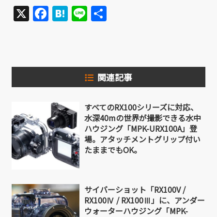
X
Facebook
Hatena
Line
共
有
関連記事
すべてのRX100シリーズに対応、
水深40mの世界が撮影できる水中
ハウジング「MPK-URX100A」登
場。アタッチメントグリップ付い
たままでもOK。
サイバーショット「RX100V /
RX100Ⅳ / RX100Ⅲ」に、アンダー
ウォーターハウジング「MPK-