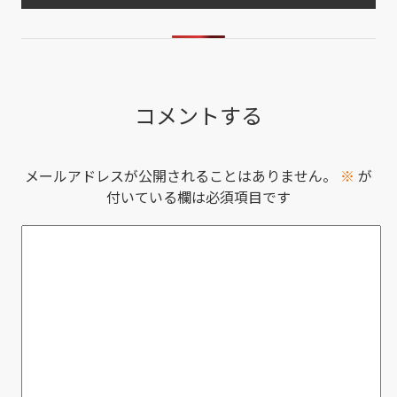
コメントする
メールアドレスが公開されることはありません。
※
が
付いている欄は必須項目です