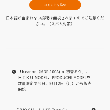
日本語が含まれない投稿は無視されますのでご注意くだ
さい。（スパム対策）
「h.ear on（MDR-100A) ｘ 初音ミク」、
ＭＩＫＵ MODEL、PRODUCER MODELを
数量限定で今日、9月12日（月）から販売
開始。
「VAIO S11」にUSB Type-C /