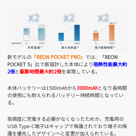
新モデルの
「REON POCKET PRO」
では、
「REON
POCKET 5」
比で新設計した本体により
吸熱性能最大約
2倍
と
駆動時間最大約2倍
を実現している。
本体バッテリーは1500mAhから
3000mAh
となり長時間
の使用にも耐えられるバッテリー持続時間となってい
る。
高頻度に充電する必要がなくなったためか、充電用の
USB Type-C端子はキャップで保護されており端子の保
護を優先したデザインへと変更が加えられている。