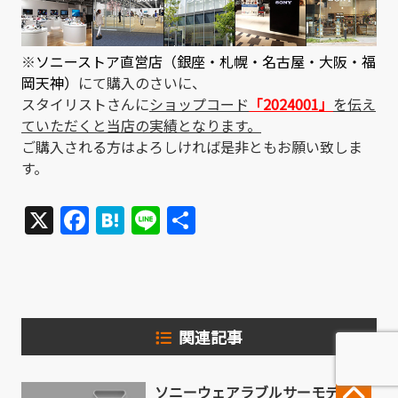
※
ソニーストア直営店（銀座・札幌・名古屋・大阪・福
岡天神）
にて購入のさいに、
スタイリストさんに
ショップコード
「2024001」
を伝え
ていただくと当店の実績となります。
ご購入される方はよろしければ是非ともお願い致しま
す。
X
Facebook
Hatena
Line
共
有
関連記事
ソニーウェアラブルサーモデバイ