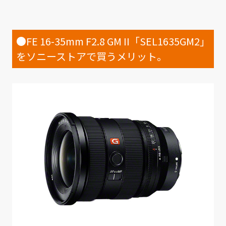
●FE 16-35mm F2.8 GM II「SEL1635GM2」
をソニーストアで買うメリット。