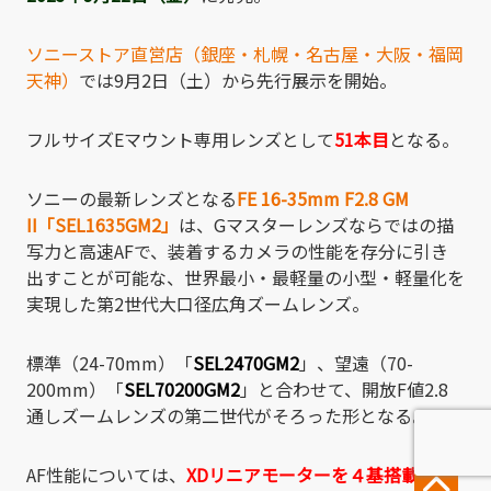
ソニーストア直営店（銀座・札幌・名古屋・大阪・福岡
天神）
では9月2日（土）から先行展示を開始。
フルサイズEマウント専用レンズとして
51本目
となる。
ソニーの最新レンズとなる
FE 16-35mm F2.8 GM
II「SEL1635GM2」
は、Gマスターレンズならではの描
写力と高速AFで、装着するカメラの性能を存分に引き
出すことが可能な、世界最小・最軽量の小型・軽量化を
実現した第2世代大口径広角ズームレンズ。
標準（24-70mm）「
SEL2470GM2
」、望遠（70-
200mm）「
SEL70200GM2
」と合わせて、開放F値2.8
通しズームレンズの第二世代がそろった形となる。
AF性能については、
XDリニアモーターを４基搭載
し