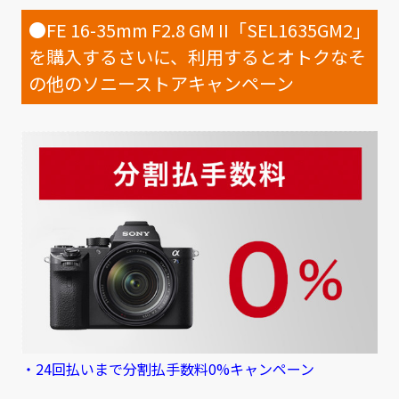
●FE 16-35mm F2.8 GM II「SEL1635GM2」
を購入するさいに、利用するとオトクなそ
の他のソニーストアキャンペーン
・24回払いまで分割払手数料0%キャンペーン