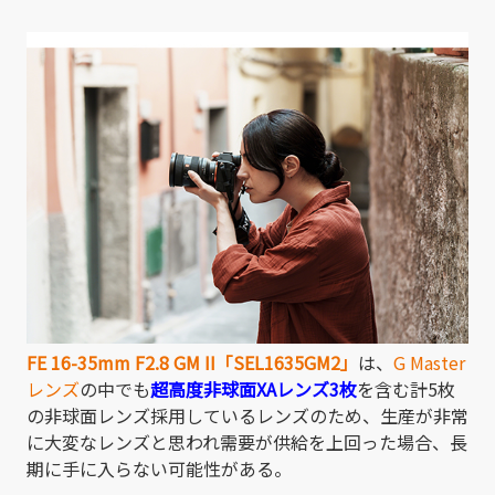
FE 16-35mm F2.8 GM II「SEL1635GM2」
は、
G Master
レンズ
の中でも
超高度非球面XAレンズ3枚
を含む計5枚
の非球面レンズ採用しているレンズのため、生産が非常
に大変なレンズと思われ需要が供給を上回った場合、長
期に手に入らない可能性がある。