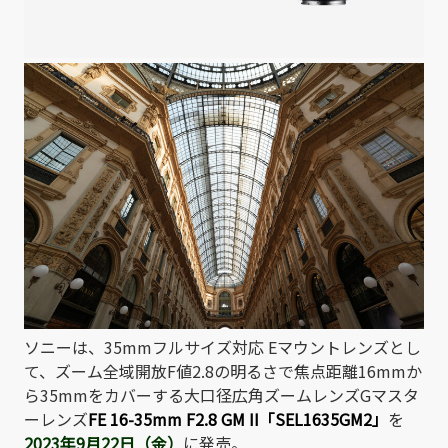
ソニーは、35mmフルサイズ対応 Eマウントレンズとし
て、ズーム全域開放F値2.8の明るさで焦点距離16mmか
ら35mmをカバーする大口径広角ズームレンズGマスタ
ーレンズ
FE 16-35mm F2.8 GM II「SEL1635GM2」
を
2023年9月22日（金）
に発売。