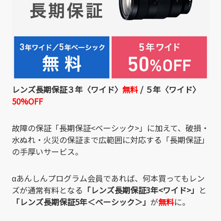
レンズ長期保証３年〈ワイド〉
無料
/
５年〈ワイド〉
50%OFF
故障の保証「長期保証<ベーシック>」に加えて、破損・
水ぬれ・火災の保証まで広範囲に対応する「長期保証」
の手厚いサービス。
αあんしんプログラム会員であれば、何本買ってもレン
ズが通常有料となる
「レンズ長期保証3年<ワイド>」
と
「レンズ長期保証
5
年＜ベーシック＞」
が
無料
に。