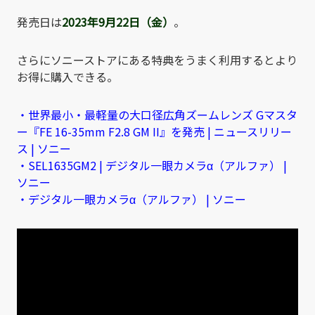
発売日は
2023年9月22日（金）
。
さらにソニーストアにある特典をうまく利用するとより
お得に購入できる。
・世界最小・最軽量の大口径広角ズームレンズ Gマスタ
ー『FE 16-35mm F2.8 GM II』を発売 | ニュースリリー
ス | ソニー
・SEL1635GM2 | デジタル一眼カメラα（アルファ） |
ソニー
・デジタル一眼カメラα（アルファ） | ソニー