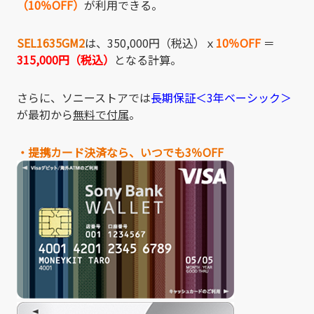
（10％OFF）
が利用できる。
SEL1635GM2
は、350,000円（税込）
ｘ
10％OFF
＝
315,00
0円（税込）
となる計算。
さらに、ソニーストアでは
長期保証＜3年ベーシック＞
が最初から
無料で付属
。
・提携カード決済なら、いつでも3％OFF