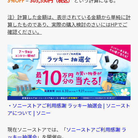
3％OFF
=
305,550円（税込）
という計算になる。
注）計算した金額は、表示されている金額から単純に計
算したものであり、実際の購入検討のさいにはHPでご
確認ください。
・ソニーストアご利用感謝 ラッキー抽選会 | ソニースト
アについて | ソニー
現在ソニーストアでは、「
ソニーストアご利用感謝 ラ
ッキー抽選会
」を開催中。