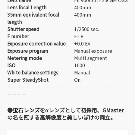
Lens focal Length
400mm
35mm equivalent focal
400mm
length
Shutter speed
1/2500 sec.
F number
F2.8
Exposure correction value
+0.0 EV
Exposure program
Manual exposure
Metering mode
Multi segment
ISO
1600
White balance settings
Manual
Super SteadyShot
On
－－－－－－－－－－－－－－－－－－－－－－－－－
－－－－
●
蛍石レンズ
をαレンズとして初採用、GMaster
の名を冠する高解像度と美しいぼけの両立。