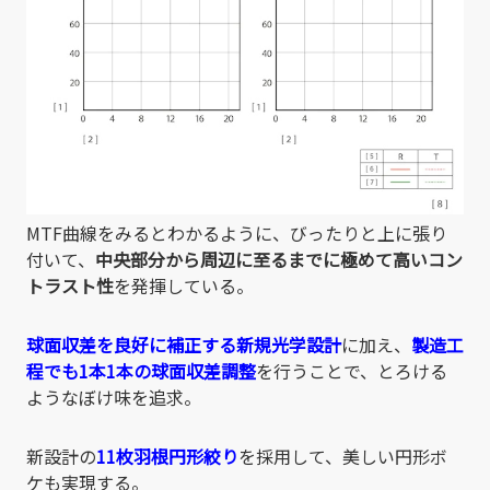
MTF曲線をみるとわかるように、びったりと上に張り
付いて、
中央部分から周辺に至るまでに極めて高いコン
トラスト性
を発揮している。
球面収差を良好に補正する新規光学設計
に加え、
製造工
程でも1本1本の球面収差調整
を行うことで、とろける
ようなぼけ味を追求。
新設計の
11枚羽根円形絞り
を採用して、美しい円形ボ
ケも実現する。