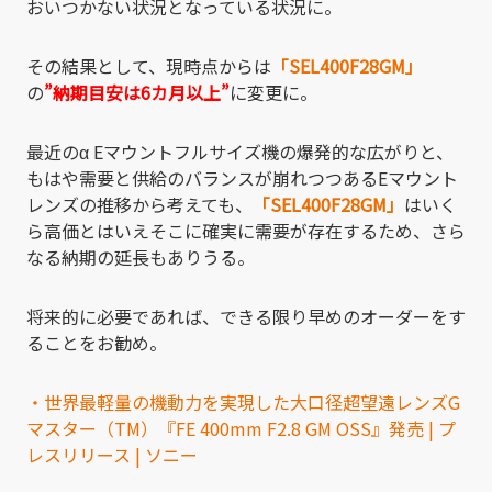
おいつかない状況となっている状況に。
その結果として、現時点からは
「SEL400F28GM」
の
”納期目安は6カ月以上”
に変更に。
最近のα Eマウントフルサイズ機の爆発的な広がりと、
もはや需要と供給のバランスが崩れつつあるEマウント
レンズの推移から考えても、
「SEL400F28GM」
はいく
ら高価とはいえそこに確実に需要が存在するため、さら
なる納期の延長もありうる。
将来的に必要であれば、できる限り早めのオーダーをす
ることをお勧め。
・世界最軽量の機動力を実現した大口径超望遠レンズG
マスター（TM）『FE 400mm F2.8 GM OSS』発売 | プ
レスリリース | ソニー