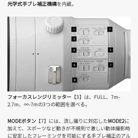
光学式手ブレ補正機構
を内蔵。
フォーカスレンジリミッター
【3】は、FULL、7m-
2.7m、∞-7mの3つの範囲を選べる。
MODEボタン
【7】には、流し撮りに対応した
MODE2
に
加えて、スポーツなど動きが不規則で激しい動体撮影時
に安定したフレーミングを可能にする手ブレ補正のアル