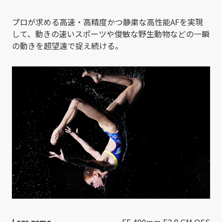
プロが求める高速・高精度かつ静粛な高性能AFを実現
して、動きの速いスポーツや俊敏な野生動物などの一瞬
の動きを超望遠で捉え続ける。
Lens name
FE 400mm F2.8 GM OSS