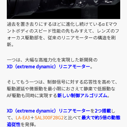
過去を置き去りにするほどに進化し続けているα Eマウ
ントボディのスピード性能の先もみすえて、レンズのフ
ォーカス駆動部を、従来のリニアモーターの構造を刷
新。
一つは、大幅な高推力化を実現した新開発の
XD（extreme dynamic）リニアモーター
。
そしてもう一つは、制御信号に対する応答性を高めて、
駆動遅延や微振動を最小限におさえて静粛で低振動な
AF駆動も同時に実現する
新しい制御アルゴリズム
。
XD（extreme dynamic）リニアモーター
を
2つ搭載
し
て、
LA-EA3
＋
SAL300F28G2
と比べて
最大で約5倍の動態
追従性
を発揮。