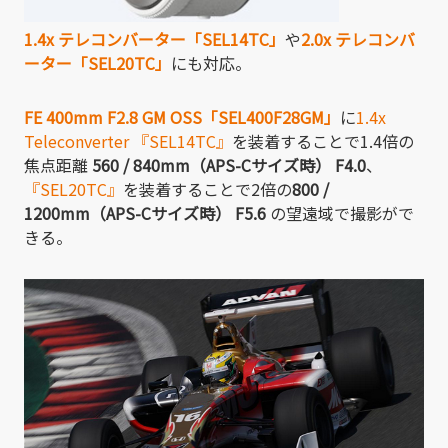
1.4x テレコンバーター「SEL14TC」
や
2.0x テレコンバ
ーター「SEL20TC」
にも対応。
FE 400mm F2.8 GM OSS「SEL400F28GM」
に
1.4x
Teleconverter 『SEL14TC』
を装着することで1.4倍の
焦点距離
560 / 840mm（APS-Cサイズ時） F4.0
、
『SEL20TC』
を装着することで2倍の
800 /
1200mm（APS-Cサイズ時） F5.6
の望遠域で撮影がで
きる。