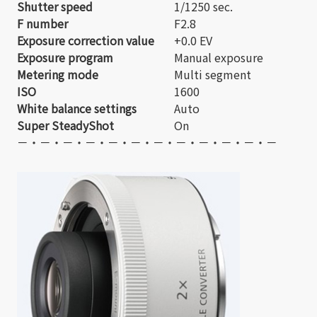
Shutter speed
1/1250 sec.
F number
F2.8
Exposure correction value
+0.0 EV
Exposure program
Manual exposure
Metering mode
Multi segment
ISO
1600
White balance settings
Auto
Super SteadyShot
On
－・－・－・－・－・－・－・－・－・－・－・－