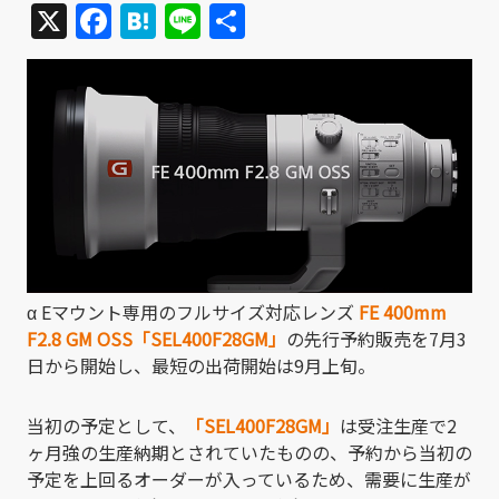
X
Facebook
Hatena
Line
共
有
α Eマウント専用のフルサイズ対応レンズ
FE 400mm
F2.8 GM OSS「SEL400F28GM」
の先行予約販売を7月3
日から開始し、最短の出荷開始は9月上旬。
当初の予定として、
「SEL400F28GM」
は受注生産で2
ヶ月強の生産納期とされていたものの、予約から当初の
予定を上回るオーダーが入っているため、需要に生産が