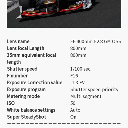
Lens name
FE 400mm F2.8 GM OSS
Lens focal Length
800mm
35mm equivalent focal
800mm
length
Shutter speed
1/100 sec.
F number
F16
Exposure correction value
-1.3 EV
Exposure program
Shutter speed priority
Metering mode
Multi segment
ISO
50
White balance settings
Auto
Super SteadyShot
On
－－－－－－－－－－－－－－－－－－－－－－－－－