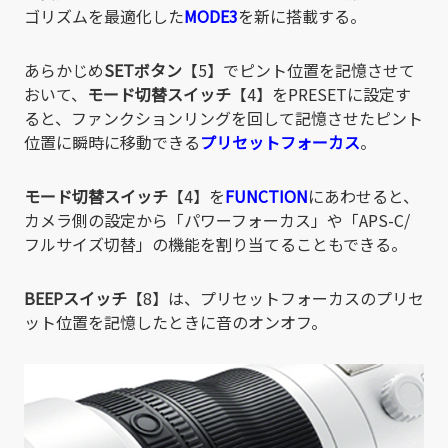
ゴリズムを最適化した
MODE3
を新に搭載する。
あらかじめ
SETボタン
【5】でピント位置を記憶させて
おいて、
モード切替スイッチ
【4】をPRESETに設定す
ると、ファンクションリングを回して記憶させたピント
位置に瞬時に移動できる
プリセットフォーカス
。
モード切替スイッチ
【4】を
FUNCTION
にあわせると、
カメラ側の設定から「パワーフォーカス」や「APS-C/
フルサイズ切替」の機能を割り当てることもできる。
BEEPスイッチ
【8】は、プリセットフォーカスのプリセ
ット位置を記憶したときに音のオンオフ。