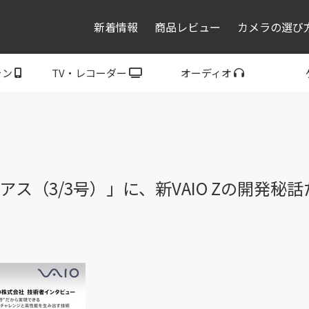
新着情報
商品レビュー
カメラの選び
ォン
TV・レコーダー
オーディオ
レコーダー・プレーヤ
トフォン
ブラビア
ウォークマン
ヘッドホン
スピーカー
P
ー
と「週アス（3/3号）」に、新VAIO Zの開発