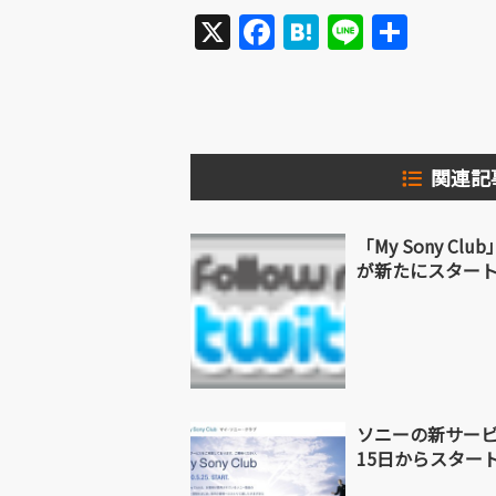
X
Facebook
Hatena
Line
共
有
関連記
「My Sony Club
が新たにスター
ソニーの新サービス「
15日からスター