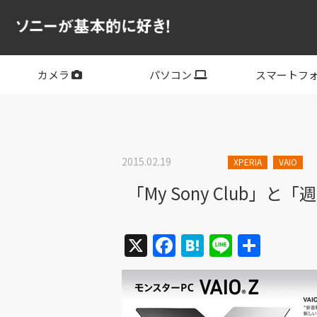
カメラ
パソコン
スマートフ
フルサイズ
APS-C
フルサイズレンズ
APS-Cレンズ
デジタル一眼カメラα
サイバーショット
ビデオカメラ
VLOGCAM
レンズ
VAIO
PC他
その他スマー
XPERIA
2015.02.19
XPERIA
VAIO
「My Sony Club」
X
Facebook
Hatena
Line
共
有