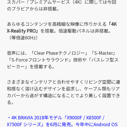
スカパー
！
プレミアムサービス（4K）に関しては今回
のブラビアからは非搭載。
あらゆるコンテンツを高精細な映像に作りかえる
「4K
X-Reality PRO」
を搭載。倍速駆動パネルは非搭載。
（等倍速60Hz）
音声には、「Clear Phaseテクノロジー」「S-Master」
「S-Forceフロントサラウンド」技術や「バスレフ型ス
ピーカー」を搭載する。
さまざまなインテリアと合わせやすくリビング空間に違
和感なく溶け込むデザインを追求し、ケーブル類もリア
カバーから逃がす構造になることでより美しく設置でき
る。
・4K BRAVIA 2018年モデル「X9000F / X8500F /
X7500F シリーズ」を6月に発売。今年中にAndroid OS