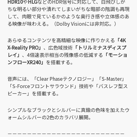
HDR10
や
HLG
などのHDR信号に対応して、白飛びしが
ちな明るい部分や潰れてしまいがちな暗部の階調も再現
して、肉眼で見ているかのような奥行き感や立体感のあ
る映像が味わえる。（Dolby Visionには非対応。）
あらゆるコンテンツを高精細な映像に作りかえる
「4K
X-Reality PRO」
、広色域技術
「トリルミナスディスプ
レイ」
、4倍速表示相当の残像感の低減する
「モーショ
ンフローXR240」
を搭載する。
音声には、「Clear Phaseテクノロジー」「S-Master」
「S-Forceフロントサラウンド」技術や「バスレフ型ス
ピーカー」を搭載する。
シンプルなブラックとシルバーに真鍮の色味を加えたウ
ォームシルバーの2色のカラバリ展開。
－－－－－－－－－－－－－－－－－－－－－－－－