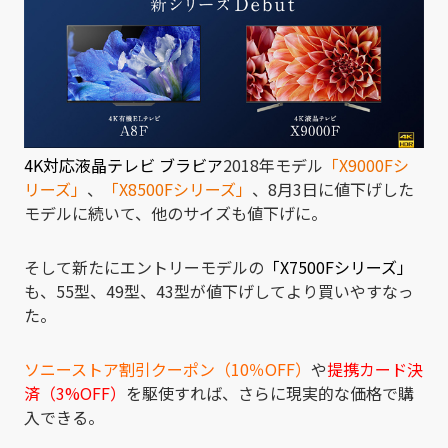
4K対応液晶テレビ ブラビア
2018年モデル
「X9000Fシ
リーズ」
、
「X8500Fシリーズ」
、8月3日に値下げした
モデルに続いて、他のサイズも値下げに。
そして新たにエントリーモデルの
「X7500Fシリーズ」
も、55型、49型、43型が値下げしてより買いやすなっ
た。
ソニーストア割引クーポン（10％OFF）
や
提携カード決
済（3%OFF）
を駆使すれば、さらに現実的な価格で購
入できる。