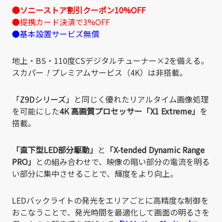
●ソニーストア割引クーポン10%OFF
●提携カード決済で3%OFF
●基本設置サービズ無償
地上・BS・110度CSデジタルチューナー×2を備える。
スカパー
！
プレミアムサービス（4K）は非搭載。
「Z9Dシリーズ」
と同じく優れたリアルタイム画像処理
を可能にした
4K 高画質プロセッサー「X1 Extreme」
を
搭載。
「直下型LED部分駆動」
と
「X-tended Dynamic Range
PRO」
との組み合わせで、映像の暗い部分の電流を明る
い部分に集中させることで、輝度をより向上。
LEDバックライトの発光をエリアごとに高精度な制御を
おこなうことで、発光時間を最適化して画面の明るさを