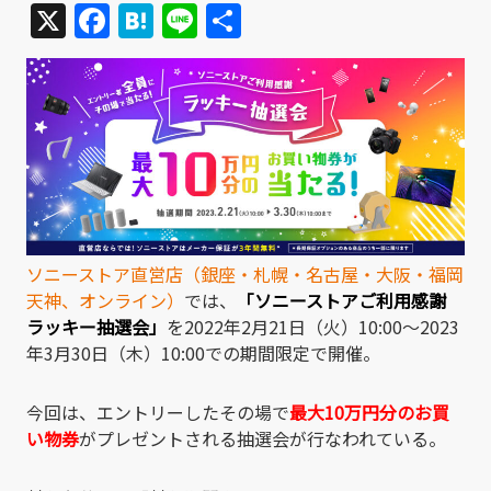
X
Facebook
Hatena
Line
共
有
ソニーストア直営店（銀座・札幌・名古屋・大阪・福岡
天神、オンライン）
では、
「ソニーストアご利用感謝
ラッキー抽選会」
を2022年2月21日（火）10:00～2023
年3月30日（木）10:00での期間限定で開催。
今回は、エントリーしたその場で
最大10万円分のお買
い物券
がプレゼントされる抽選会が行なわれている。