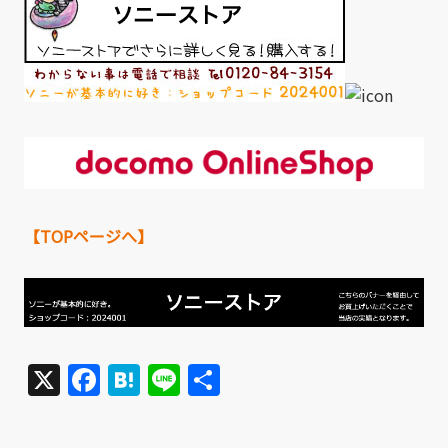
【TOPページへ】
X
Facebook
Hatena
Line
共
有