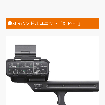
●XLRハンドルユニット「XLR-H1」