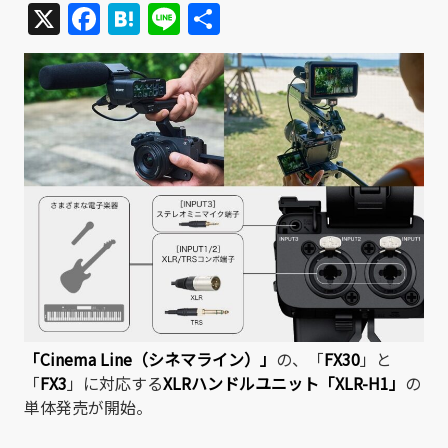
X
Facebook
Hatena
Line
共
有
「Ci
nema Line（シネマライン）」
の、「
FX30
」と
「
FX3
」に対応する
XLRハンドルユニット「XLR-H1」
の
単体発売が開始。