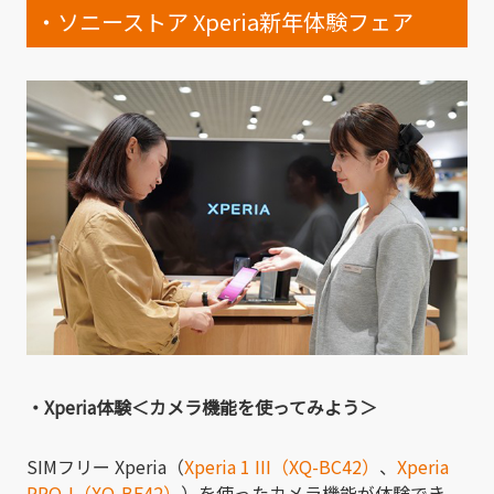
・ソニーストア Xperia新年体験フェア
・Xperia体験＜カメラ機能を使ってみよう＞
SIMフリー Xperia（
Xperia 1 III（XQ-BC42）
、
Xperia
PRO-I（XQ-BE42）
）を使ったカメラ機能が体験でき