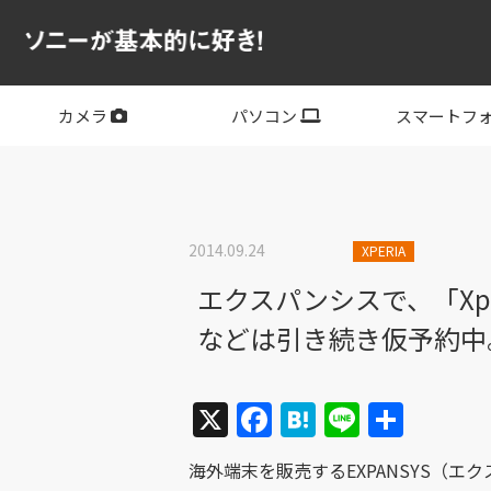
カメラ
パソコン
スマートフ
フルサイズ
APS-C
フルサイズレンズ
APS-Cレンズ
デジタル一眼カメラα
サイバーショット
ビデオカメラ
VLOGCAM
レンズ
VAIO
PC他
その他スマー
XPERIA
2014.09.24
XPERIA
エクスパンシスで、「Xperia 
などは引き続き仮予約中
X
Facebook
Hatena
Line
共
有
海外端末を販売するEXPANSYS（