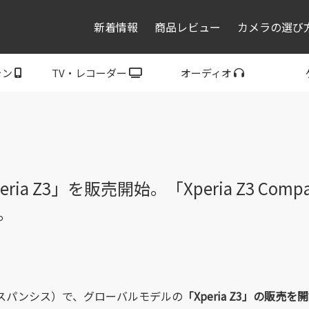
新着情報
商品レビュー
カメラの選び
ォン
TV・レコーダー
オーディオ
レコーダー・プレーヤ
トフォン
ブラビア
ウォークマン
ヘッドホン
スピーカー
P
ー
Z3」を販売開始。「Xperia Z3 Compact/
。
エクスパンシス）で、グローバルモデルの
「Xperia Z3」の販売を