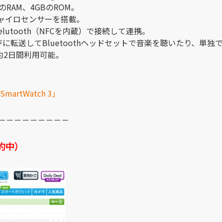
MBのRAM、4GBのROM。
ジャイロセンサーを搭載。
Belutooth（NFCを内蔵）で接続して連携。
ージに転送してBluetoothヘッドセットで音楽を聴いたり、単独で
約2日間利用可能。
rtWatch 3」
－－－－－－－－－
約中）