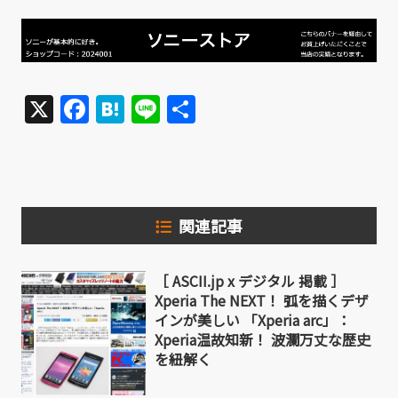
X
Facebook
Hatena
Line
共
有
関連記事
［ ASCII.jp x デジタル 掲載 ］
Xperia The NEXT！ 弧を描くデザ
インが美しい 「Xperia arc」：
Xperia温故知新！ 波瀾万丈な歴史
を紐解く