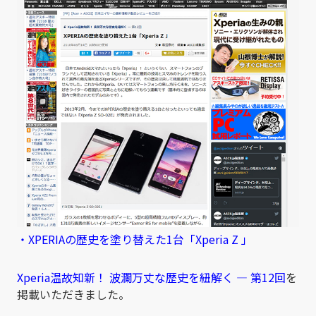
・XPERIAの歴史を塗り替えた1台「Xperia Z 」
Xperia温故知新！ 波瀾万丈な歴史を紐解く ― 第12回
を
掲載いただきました。