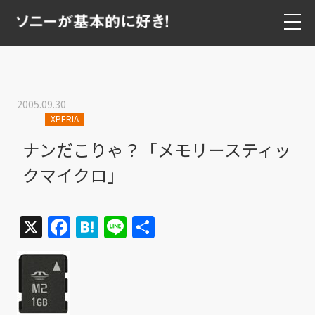
2005.09.30
XPERIA
ナンだこりゃ？「メモリースティッ
クマイクロ」
X
Facebook
Hatena
Line
共
有