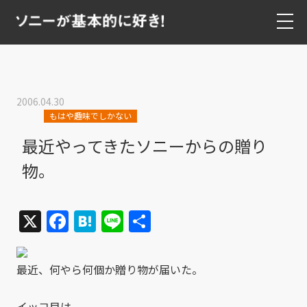
2006.04.30
もはや趣味でしかない
最近やってきたソニーからの贈り
物。
X
Facebook
Hatena
Line
共
有
最近、何やら何個か贈り物が届いた。
イッコ目は、