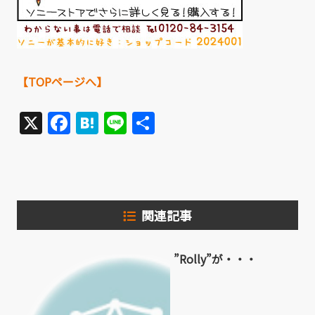
【TOPページへ】
X
Facebook
Hatena
Line
共
有
関連記事
”Rolly”が・・・