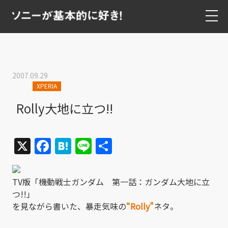
2007.09.29
XPERIA
Rolly大地に立つ!!
X
Facebook
Hatena
Line
共
有
TV版「機動戦士ガンダム 第一話：ガンダム大地に立
つ!!」
を見ながら書いた、暴走気味の
“Rolly”
ネタ。