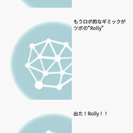
もうロボ的なギミックが
ツボの“Rolly”
出た！Rolly！！