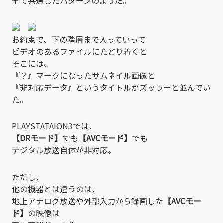
全て共通したパターンのようだ。
お約束で、下の階層まで入っていって
ビデオのあるファイルにたどり着くと
そこには、
『？』マークになったサムネイル画像と
『非対応データ』というタイトルがズッラーと並んでい
た。
PLAYSTATAION3では、
【DRモード】
でも
【AVCモード】
でも
デジタル放送
自体が非対応。
ただし、
他の機器とは違うのは、
地上アナログ放送
や
外部入力
から録画した
【AVCモー
ド】
の映像は