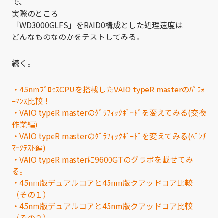
で、
実際のところ
「WD3000GLFS」をRAID0構成とした処理速度は
どんなものなのかをテストしてみる。
続く。
・45nmﾌﾟﾛｾｽCPUを搭載したVAIO typeR masterのﾊﾟﾌｫ
ｰﾏﾝｽ比較！
・VAIO typeR masterのｸﾞﾗﾌｨｯｸﾎﾞｰﾄﾞを変えてみる(交換
作業編)
・VAIO typeR masterのｸﾞﾗﾌｨｯｸﾎﾞｰﾄﾞを変えてみる(ﾍﾞﾝﾁ
ﾏｰｸﾃｽﾄ編)
・VAIO typeR masterに9600GTのグラボを載せてみ
る。
・45nm版デュアルコアと45nm版クアッドコア比較
（その１）
・45nm版デュアルコアと45nm版クアッドコア比較
（その２）