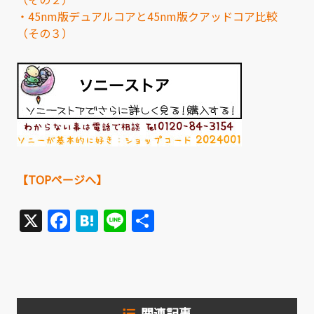
・45nm版デュアルコアと45nm版クアッドコア比較
（その３）
【TOPページへ】
X
Facebook
Hatena
Line
共
有
関連記事