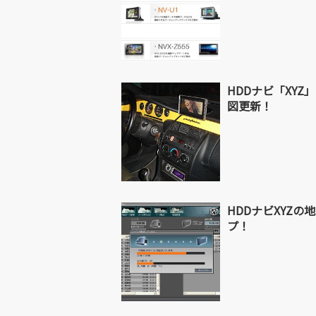
HDDナビ「XY
図更新！
HDDナビXYZ
プ！