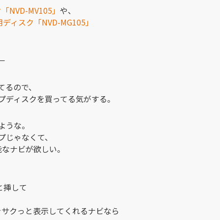
ク「NVD-MV105」
や、
0専用ディスク「NVD-MG105」
－
けてるので、
プディスクを買ってる気がする。
ような。
イプじゃなくて、
能なナビが欲しい。
っと挿して
報をサクっと表示してくれるナビなら