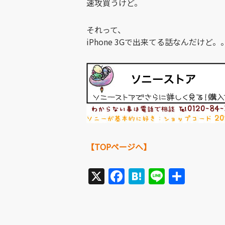
速攻買うけど。
それって、
iPhone 3Gで出来てる話なんだけど。
【TOPページへ】
X
Facebook
Hatena
Line
共
有