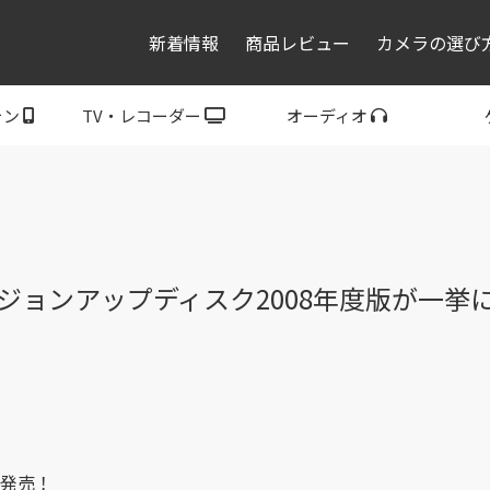
新着情報
商品レビュー
カメラの選び
ォン
TV・レコーダー
オーディオ
レコーダー・プレーヤ
トフォン
ブラビア
ウォークマン
ヘッドホン
スピーカー
P
ー
ジョンアップディスク2008年度版が一挙
に発売！