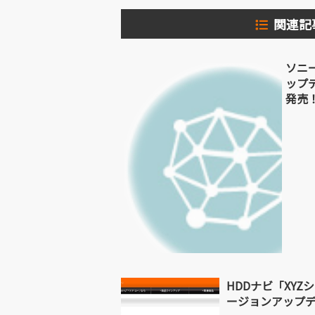
関連記
ソニ
ップ
発売
HDDナビ「XYZ
ージョンアップ