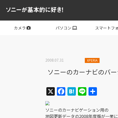
カメラ
パソコン
スマートフ
フルサイズ
APS-C
フルサイズレンズ
APS-Cレンズ
デジタル一眼カメラα
サイバーショット
ビデオカメラ
VLOGCAM
レンズ
VAIO
PC他
その他スマー
XPERIA
2008.07.31
XPERIA
ソニーのカーナビのバー
X
Facebook
Hatena
Line
共
有
ソニーのカーナビゲーション用の
地図更新データの2008年度版が一挙