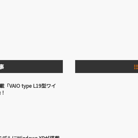
事
搭載「VAIO type L19型ワイ
始！