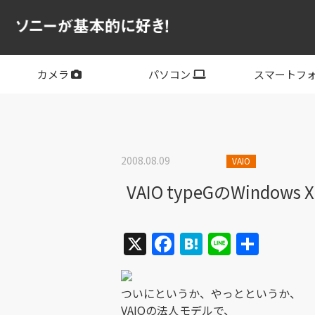
カメラ
パソコン
スマートフ
フルサイズ
APS-C
フルサイズレンズ
APS-Cレンズ
デジタル一眼カメラα
サイバーショット
ビデオカメラ
VLOGCAM
レンズ
VAIO
PC他
その他スマー
XPERIA
2008.08.09
VAIO
VAIO typeGのWin
X
Facebook
Hatena
Line
共
有
ついにというか、やっとというか、
VAIOの法人モデルで、