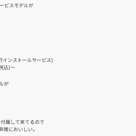
ールサービスモデルが
SP2）代行インストールサービス)
税込)～
デルが
クも付属して来てるので
非常においしい。