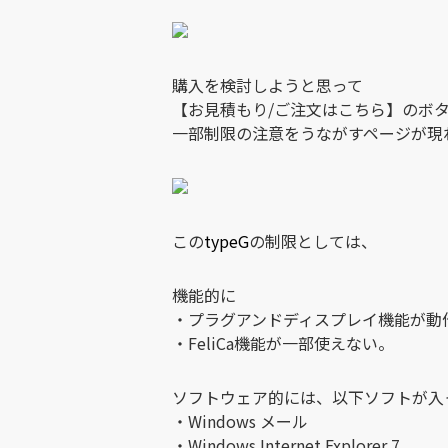
購入を検討しようと思って
【お見積もり/ご注文はこちら】のボ
一部制限の注意をうながすページが現
この
typeG
の制限としては、
機能的に
・プラグアンドディスプレイ機能が動
・FeliCa機能が一部使えない。
ソフトウェア的には、以下ソフトが入
・Windows メール
・Windows Internet Explorer 7