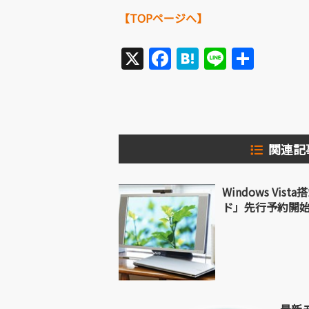
【TOPページへ】
X
Facebook
Hatena
Line
共
有
関連記
Windows Vista
ド」先行予約開