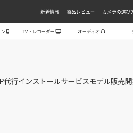
新着情報
商品レビュー
カメラの選び
ォン
TV・レコーダー
オーディオ
レコーダー・プレーヤ
トフォン
ブラビア
ウォークマン
ヘッドホン
スピーカー
P
ー
dows XP代行インストールサービスモデル販売