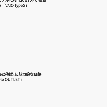
デルにWindows XPが搭載
「VAIO typeG」
masterが強烈に魅力的な価格
le OUTLET」