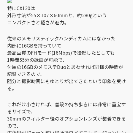
特にCX120は
外形寸法が55×107×60mmと、約280gという
コンパクトさと軽さが魅力。
従来のメモリスティックハンディカムにはなかった
内部に16GBを持っていて
最高画質のFHモード(16Mbps)で撮影したとしても
1時間55分の録画が可能で、
付属の16GBのメモステDuoとあわせれば同様の時間が
記録できるので、
随分と撮影時間にもゆとりが出てきたという印象を受け
る。
これだけ小さければ、普段の持ち歩きには非常に重宝す
るサイズで、
30mmのフィルター径のオプションレンズが装着できる
ので、
広角側が42mmと狭い場所でワイドコンバージョンレン