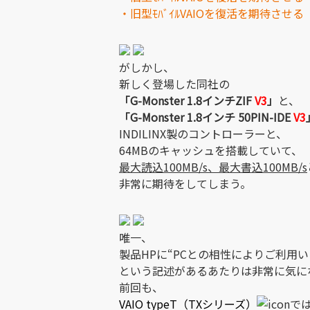
・旧型ﾓﾊﾞｲﾙVAIOを復活を期待させる「1.
がしかし、
新しく登場した同社の
「G-Monster 1.8インチZIF
V3
」
と、
「G-Monster 1.8インチ 50PIN-IDE
V3
INDILINX製のコントローラーと、
64MBのキャッシュを搭載していて、
最大読込100MB/s、最大書込100MB/s
非常に期待をしてしまう。
唯一、
製品HPに“PCとの相性によりご利用
という記述があるあたりは非常に気に
前回も、
VAIO typeT（TXシリーズ）
で