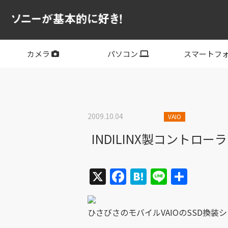
カメラ
パソコン
スマートフ
フルサイズ
APS-C
フルサイズレンズ
APS-Cレンズ
デジタル一眼カメラα
サイバーショット
ビデオカメラ
VLOGCAM
レンズ
VAIO
PC他
その他スマー
XPERIA
2009.10.04
VAIO
INDILINX製コントロー
X
Facebook
Hatena
Line
共
有
ひさびさのモバイルVAIOのSSD換装