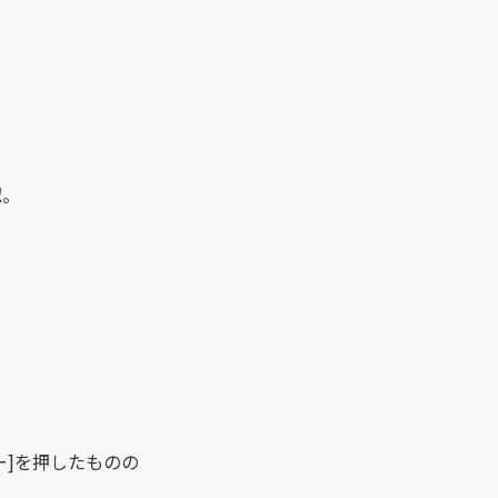
認。
キー]を押したものの