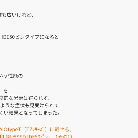
肢も広いけれど、
IF、IDE50ピンタイプになると
いう性能の
」
を
度的な恩恵は得られず、
近いような症状も見受けられて
くい結果となってしまった。
VAIOtypeT（TZｼﾘｰｽﾞ）に載せる。
8ｲﾝﾁSSD IDE50ﾋﾟﾝ」（その1）