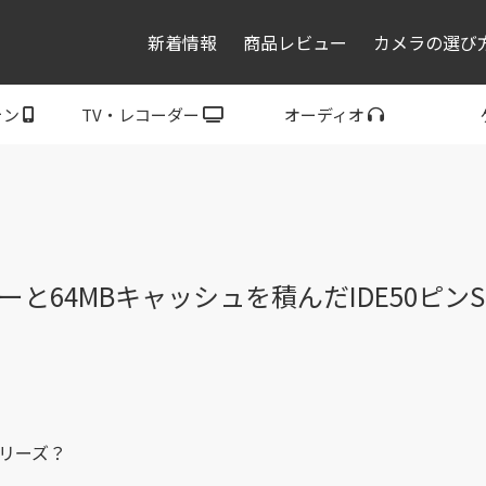
新着情報
商品レビュー
カメラの選び
ォン
TV・レコーダー
オーディオ
レコーダー・プレーヤ
トフォン
ブラビア
ウォークマン
ヘッドホン
スピーカー
P
ー
ラーと64MBキャッシュを積んだIDE50ピン
シリーズ？