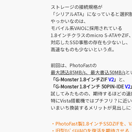
ストレージの接続規格が
「シリアルATA」になっていると選択
やっかいなのは、
モバイル系VAIOに採用されている
1.8インチクラスのmicro S-ATAやZ
対応したSSD事態の存在も少ないし、
高速なものも少ないという点。
前回は、PhotoFastの
最大読込85MB/s、最大書込50MB/s
と
「G-Monster 1.8インチZIF
V2
」
と、
「G-Monster 1.8インチ 50PIN-IDE
V2
試してみたものの、期待するほどの速
特にVista搭載機ではプチフリ？に
いまいち換装するメリットが見出しに
・PhotoFast製1.8インチSSDZIFを、
・旧型ﾓﾊﾞｲﾙVAIOを復活を期待させる「1.