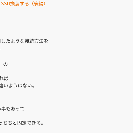
解＆SSD換装する（後編）
利用したような接続方法を
。
」
の
すれば
違いようはない。
い事もあって
っちちと固定できる。