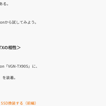
ある。
から試してみよう。
O TXの相性＞
「VGN-TX90S」に、
」
を装着。
解＆SSD換装する（前編）