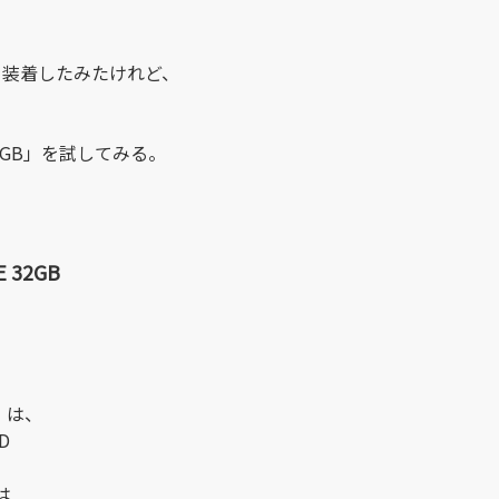
を
と装着したみたけれど、
IDE 32GB」を試してみる。
E 32GB
」
は、
D
は