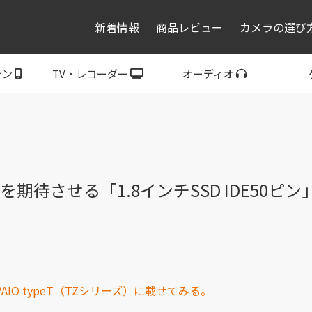
新着情報
商品レビュー
カメラの選び
ォン
TV・レコーダー
オーディオ
レコーダー・プレーヤ
トフォン
ブラビア
ウォークマン
ヘッドホン
スピーカー
P
ー
を期待させる「1.8インチSSD IDE50ピ
を、VAIO typeT（TZシリーズ）に載せてみる。