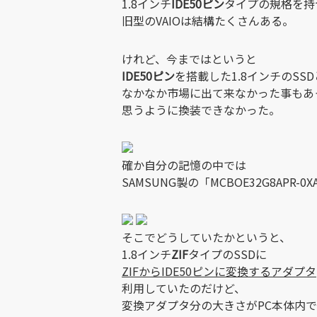
1.8インチ
IDE50ピン
タイプの規格を持
旧型のVAIOは結構たくさんある。
けれど、今まではというと
IDE50ピン
を搭載した1.8インチのSS
なかなか市場に出て来なかった事もあ
思うように換装できなかった。
確か自分の記憶の中では
SAMSUNG製の「MCBOE32G8AP
そこでどうしていたかというと、
1.8インチ
ZIF
タイプのSSDに
ZIFからIDE50ピンに変換するアダプタ
利用していたのだけど、
変換アダプタ分の大きさがPC本体内