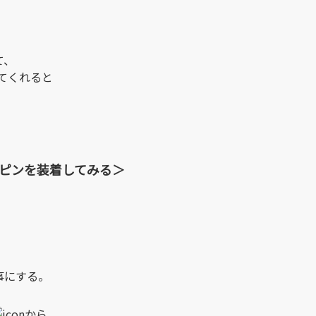
て、
てくれると
E50ピンを装着してみる＞
る事にする。
から。