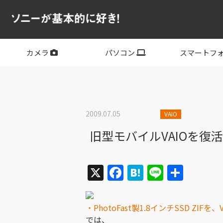
カメラ
パソコン
スマートフ
フルサイズ
APS-C
フルサイズレンズ
APS-Cレンズ
デジタル一眼カメラα
サイバーショット
ビデオカメラ
VLOGCAM
レンズ
VAIO
PC他
その他スマー
XPERIA
2009.07.05
VAIO
旧型モバイルVAIOを復活
X
Facebook
Hatena
Line
共
有
・PhotoFast製1.8インチSSD ZIF
では、