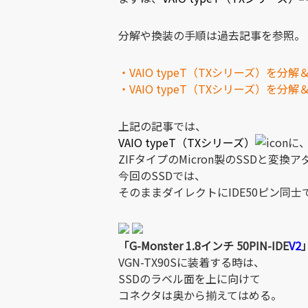
分解や換装の手順は過去記事を参照。
・VAIO typeT（TXシリーズ）を分
・VAIO typeT（TXシリーズ）を分
上記の記事では、
VAIO typeT（TXシリーズ）
に
ZIFタイプのMicron製のSSDと変
今回のSSDでは、
そのままダイレクトにIDE50ピン同
「G-Monster 1.8インチ 50PIN-IDE
V2
VGN-TX90Sに装着する時は、
SSDのラベル面を上に向けて
コネクタは奥から揃えてはめる。