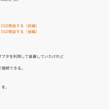
解＆SSD換装する（前編）
解＆SSD換装する（後編）
、
換アダプタを利用して装着していたけれど
士で接続できる。
」
を、