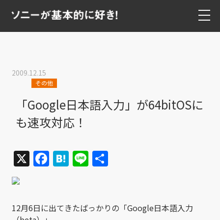
2009.12.15
その他
「Google日本語入力」が64bitOSに
も速攻対応！
X
Facebook
Hatena
Line
共
有
12月6日に出てきたばっかりの「Google日本語入力
（beta）」。